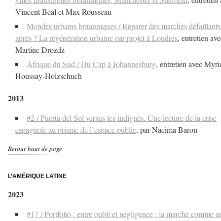
Vincent Béal et Max Rousseau
Mondes urbains britanniques / Réparer des marchés défaillants
après ? La régénération urbaine par projet à Londres
, entretien av
Martine Drozdz
Afrique du Sud / Du Cap à Johannesburg
, entretien avec Myr
Houssay-Holzschuch
2013
#2 / Puerta del Sol versus les indignés. Une lecture de la crise
espagnole au prisme de l’espace public
, par Nacima Baron
Retour haut de page
–
L’AMÉRIQUE LATINE
2023
#17 / Portfolio : entre oubli et négligence : la marche comme a