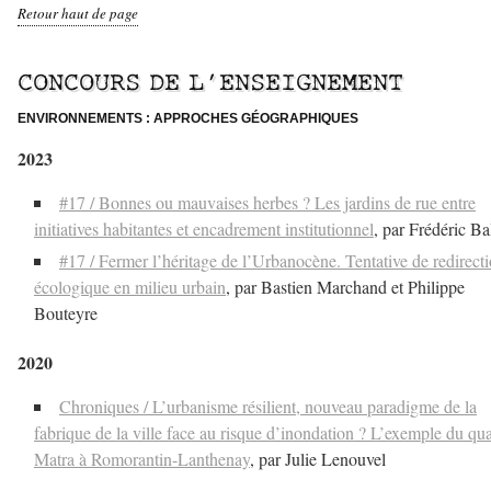
Retour haut de page
–
CONCOURS DE L’ENSEIGNEMENT
ENVIRONNEMENTS : APPROCHES GÉOGRAPHIQUES
2023
#17 / Bonnes ou mauvaises herbes ? Les jardins de rue entre
initiatives habitantes et encadrement institutionnel
, par Frédéric Ba
#17 / Fermer l’héritage de l’Urbanocène. Tentative de redirect
écologique en milieu urbain
, par Bastien Marchand et Philippe
Bouteyre
2020
Chroniques / L’urbanisme résilient, nouveau paradigme de la
fabrique de la ville face au risque d’inondation ? L’exemple du qua
Matra à Romorantin-Lanthenay
, par Julie Lenouvel