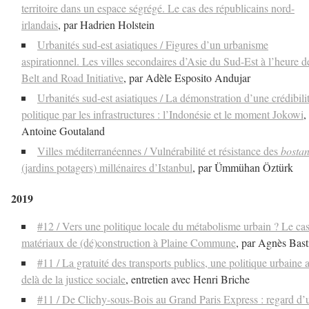
territoire dans un espace ségrégé. Le cas des républicains nord-
irlandais
, par Hadrien Holstein
Urbanités sud-est asiatiques / Figures d’un urbanisme
aspirationnel. Les villes secondaires d’Asie du Sud-Est à l’heure d
Belt and Road Initiative
, par Adèle Esposito Andujar
Urbanités sud-est asiatiques / La démonstration d’une crédibili
politique par les infrastructures : l’Indonésie et le moment Jokowi
,
Antoine Goutaland
Villes méditerranéennes / Vulnérabilité et résistance des
bosta
(jardins potagers) millénaires d’Istanbul
, par Ümmühan Öztürk
2019
#12 / Vers une politique locale du métabolisme urbain ? Le ca
matériaux de (dé)construction à Plaine Commune
, par Agnès Bast
#11 / La gratuité des transports publics, une politique urbaine 
delà de la justice sociale
, entretien avec Henri Briche
#11 / De Clichy-sous-Bois au Grand Paris Express : regard d’