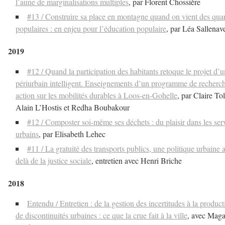
l’aune de marginalisations multiples
, par Florent Chossière
#13 / Construire sa place en montagne quand on vient des quar
populaires : en enjeu pour l’éducation populaire
, par Léa Sallenav
2019
#12 / Quand la participation des habitants retoque le projet d’u
périurbain intelligent. Enseignements d’un programme de recherc
action sur les mobilités durables à Loos-en-Gohelle
, par Claire Tol
Alain L’Hostis et Redha Boubakour
#12 / Composter soi-même ses déchets : du plaisir dans les ser
urbains
, par Elisabeth Lehec
#11 / La gratuité des transports publics, une politique urbaine 
delà de la justice sociale
, entretien avec Henri Briche
2018
Entendu / Entretien : de la gestion des incertitudes à la product
de discontinuités urbaines : ce que la crue fait à la ville
, avec Maga