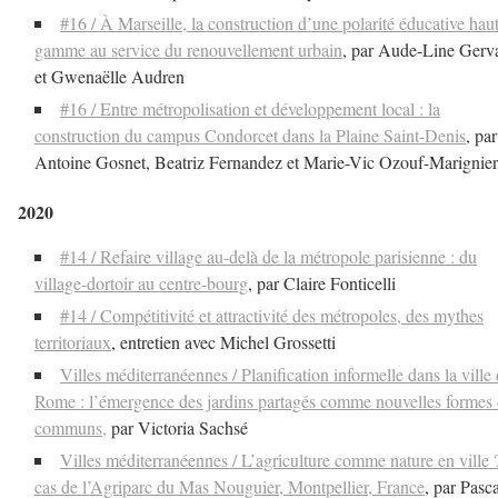
#16 / À Marseille, la construction d’une polarité éducative hau
gamme au service du renouvellement urbain
, par Aude-Line Gerv
et Gwenaëlle Audren
#16 / Entre métropolisation et développement local : la
construction du campus Condorcet dans la Plaine Saint-Denis
, par
Antoine Gosnet, Beatriz Fernandez et Marie-Vic Ozouf-Marignier
2020
#14 / Refaire village au-delà de la métropole parisienne : du
village-dortoir au centre-bourg
, par Claire Fonticelli
#14 / Compétitivité et attractivité des métropoles, des mythes
territoriaux
, entretien avec Michel Grossetti
Villes méditerranéennes / Planification informelle dans la ville
Rome : l’émergence des jardins partagés comme nouvelles formes
communs,
par Victoria Sachsé
Villes méditerranéennes / L’agriculture comme nature en ville 
cas de l’Agriparc du Mas Nouguier, Montpellier, France
, par Pasc