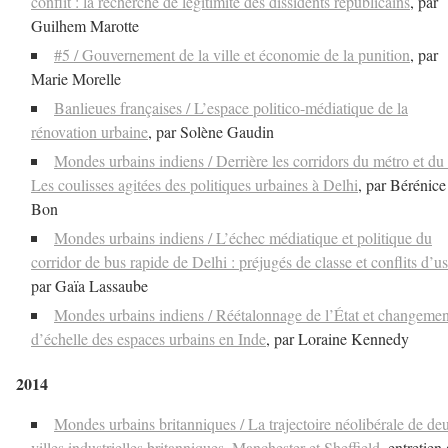
conflit : la recherche de légitimité des dissidents républicains
, par
Guilhem Marotte
#5 / Gouvernement de la ville et économie de la punition
, par
Marie Morelle
Banlieues françaises / L’espace politico-médiatique de la
rénovation urbaine
, par Solène Gaudin
Mondes urbains indiens / Derrière les corridors du métro et du
Les coulisses agitées des politiques urbaines à Delhi
, par Bérénice
Bon
Mondes urbains indiens / L’échec médiatique et politique du
corridor de bus rapide de Delhi : préjugés de classe et conflits d’u
par Gaïa Lassaube
Mondes urbains indiens / Réétalonnage de l’État et changemen
d’échelle des espaces urbains en Inde
, par Loraine Kennedy
2014
Mondes urbains britanniques / La trajectoire néolibérale de de
villes industrielles britanniques, Manchester et Sheffield
, entretien