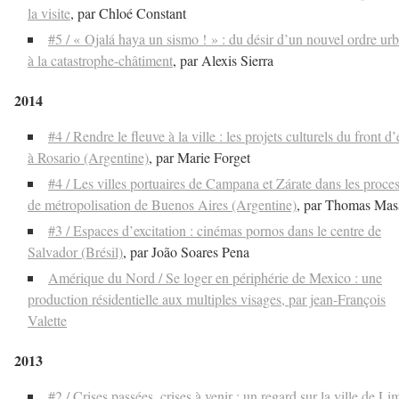
la visite
, par Chloé Constant
#5 / « Ojalá haya un sismo ! » : du désir d’un nouvel ordre ur
à la catastrophe-châtiment
, par Alexis Sierra
2014
#4 / Rendre le fleuve à la ville : les projets culturels du front d
à Rosario (Argentine)
, par Marie Forget
#4 / Les villes portuaires de Campana et Zárate dans les proce
de métropolisation de Buenos Aires (Argentine)
, par Thomas Mas
#3 / Espaces d’excitation : cinémas pornos dans le centre de
Salvador (Brésil)
, par João Soares Pena
Amérique du Nord / Se loger en périphérie de Mexico : une
production résidentielle aux multiples visages, par jean-François
Valette
2013
#2 / Crises passées, crises à venir : un regard sur la ville de Li