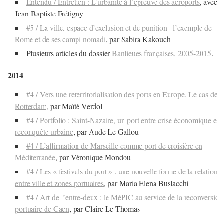
Entendu / Entretien : L’urbanité à l’épreuve des aéroports
, avec
Jean-Baptiste Frétigny
#5 / La ville, espace d’exclusion et de punition : l’exemple de
Rome et de ses campi nomadi
, par Sabira Kakouch
Plusieurs articles du dossier
Banlieues françaises, 2005-2015
.
2014
#4 / Vers une reterritorialisation des ports en Europe. Le cas d
Rotterdam
, par Maïté Verdol
#4 / Portfolio : Saint-Nazaire, un port entre crise économique e
reconquête urbaine
, par Aude Le Gallou
#4 / L’affirmation de Marseille comme port de croisière en
Méditerranée
, par Véronique Mondou
#4 / Les « festivals du port » : une nouvelle forme de la relatio
entre ville et zones portuaires
, par Maria Elena Buslacchi
#4 / Art de l’entre-deux : le MéPIC au service de la reconversi
portuaire de Caen
, par Claire Le Thomas