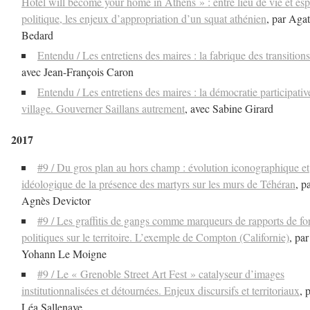
Hotel will become your home in Athens » : entre lieu de vie et es
politique, les enjeux d’appropriation d’un squat athénien
, par Aga
Bedard
Entendu / Les entretiens des maires : la fabrique des transitions
avec Jean-François Caron
Entendu / Les entretiens des maires : la démocratie participativ
village. Gouverner Saillans autrement
, avec Sabine Girard
2017
#9 / Du gros plan au hors champ : évolution iconographique et
idéologique de la présence des martyrs sur les murs de Téhéran
, p
Agnès Devictor
#9 / Les graffitis de gangs comme marqueurs de rapports de fo
politiques sur le territoire. L’exemple de Compton (Californie)
, par
Yohann Le Moigne
#9 / Le « Grenoble Street Art Fest » catalyseur d’images
institutionnalisées et détournées. Enjeux discursifs et territoriaux
, 
Léa Sallenave