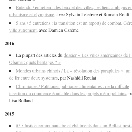
Entendu / entretien : des Jeux et des villes, les liens ambigus e
urbanisme et olympisme
, avec Sylvain Lefebvre et Romain Roult
5 ans / 5 entretiens : la transition est un (sport) de combat. Gére
ville autrement
, avec Damien Carême
2016
La plupart des articles du
dossier « Les villes américaines de l’
Obama : quels héritages ? »
Mondes urbains chinois / La « révolution des parapluies », un 
de fer entre deux systèmes
, par Nashidil Rouiaï
Chroniques / Politiques publiques alimentaires : de la difficile
insertion du commerce équitable dans les projets métropolitains
, p
Lisa Rolland
2015
#5 / Justice communautaire et châtiments dans un Belfast post-