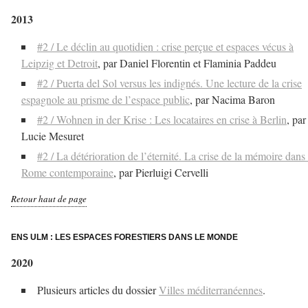
2013
#2 / Le déclin au quotidien : crise perçue et espaces vécus à
Leipzig et Detroit
, par Daniel Florentin et Flaminia Paddeu
#2 / Puerta del Sol versus les indignés. Une lecture de la crise
espagnole au prisme de l’espace public
, par Nacima Baron
#2 / Wohnen in der Krise : Les locataires en crise à Berlin
, par
Lucie Mesuret
#2 / La détérioration de l’éternité. La crise de la mémoire dans 
Rome contemporaine
, par Pierluigi Cervelli
Retour haut de page
–
ENS ULM : LES ESPACES FORESTIERS DANS LE MONDE
2020
Plusieurs articles du dossier
Villes méditerranéennes
.