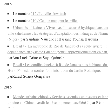
2018
Le numéro
#12 / La ville slow tech
Le numéro
#10 / Ce que mangent les villes
Urbanités africaines / Vivre avec l’insécurité hydrique dans un
ville sahélienne : les stratégies d’adaptation des ménages de Niam
(Niger)
, par Sandrine Vaucelle et Hassane Younsa Harouna
Brésil / « La métropole de Rio de Janeiro et sa seule rivière » :
dépendance au système Guandu pour l’approvisionnement en eau
,
parAna Lucia Britto et Suyá Quintslr
Brésil / Les conflits fonciers à Rio de Janeiro : les habitants du
Horto Florestal » contre l’administration du Jardin Botanique
,
parRafael Soares Gonçalves
2016
Mondes urbains chinois / Services essentiels en réseaux et fab
urbaine en Chine : verdir le développement accéléré ?
, par Rémi