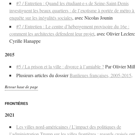
#7 / Entretien : Quand les étudiant·e·s de Seine-Saint-Denis
investiguent les beaux quartiers : de l’exotisme à portée de métro à
enquête sur les inégalités sociales
, avec Nicolas Jounin
#7 / Entretien : Le centre d’hébergement provisoire du 16e :
comment les architectes défendent leur projet
, avec Olivier Leclerc
Cyrille Hanappe
2015
#5 / La prison et la ville : divorce à l’amiable ?
Par Olivier Mil
Plusieurs articles du dossier
Banlieues françaises, 2005-2015
.
Retour haut de page
–
FRONTIÈRES
2021
Les villes nord-américaines / L’impact des politiques de
l’administration Trump sur les villes frontières : regards croisés ent