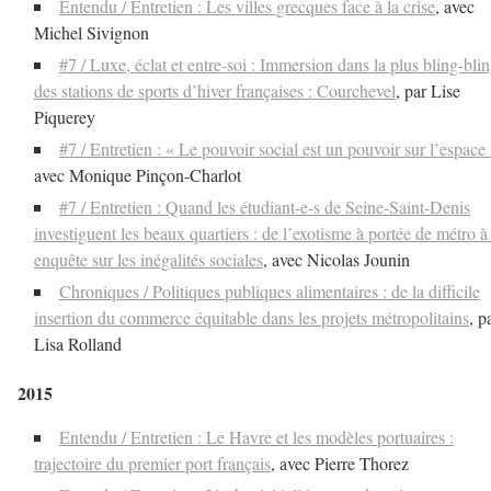
Entendu / Entretien : Les villes grecques face à la crise
, avec
Michel Sivignon
#7 / Luxe, éclat et entre-soi : Immersion dans la plus bling-bli
des stations de sports d’hiver françaises : Courchevel
, par Lise
Piquerey
#7 / Entretien : « Le pouvoir social est un pouvoir sur l’espace
avec Monique Pinçon-Charlot
#7 / Entretien : Quand les étudiant-e-s de Seine-Saint-Denis
investiguent les beaux quartiers : de l’exotisme à portée de métro à
enquête sur les inégalités sociales
, avec Nicolas Jounin
Chroniques / Politiques publiques alimentaires : de la difficile
insertion du commerce équitable dans les projets métropolitains
, p
Lisa Rolland
2015
Entendu / Entretien : Le Havre et les modèles portuaires :
trajectoire du premier port français
, avec Pierre Thorez