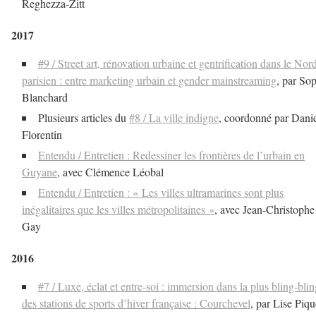
Reghezza-Zitt
2017
#9 / Street art, rénovation urbaine et gentrification dans le Nor
parisien : entre marketing urbain et gender mainstreaming
, par So
Blanchard
Plusieurs articles du
#8 / La ville indigne
, coordonné par Dani
Florentin
Entendu / Entretien : Redessiner les frontières de l’urbain en
Guyane
, avec Clémence Léobal
Entendu / Entretien : « Les villes ultramarines sont plus
inégalitaires que les villes métropolitaines »
, avec Jean-Christophe
Gay
2016
#7 / Luxe, éclat et entre-soi : immersion dans la plus bling-blin
des stations de sports d’hiver française : Courchevel
, par Lise Piq