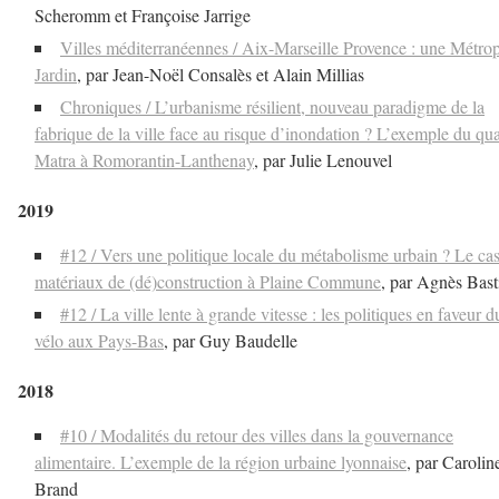
Scheromm et Françoise Jarrige
Villes méditerranéennes / Aix-Marseille Provence : une Métro
Jardin
, par Jean-Noël Consalès et Alain Millias
Chroniques / L’urbanisme résilient, nouveau paradigme de la
fabrique de la ville face au risque d’inondation ? L’exemple du qua
Matra à Romorantin-Lanthenay
, par Julie Lenouvel
2019
#12 / Vers une politique locale du métabolisme urbain ? Le ca
matériaux de (dé)construction à Plaine Commune
, par Agnès Bast
#12 / La ville lente à grande vitesse : les politiques en faveur d
vélo aux Pays-Bas
, par Guy Baudelle
2018
#10 / Modalités du retour des villes dans la gouvernance
alimentaire. L’exemple de la région urbaine lyonnaise
, par Carolin
Brand