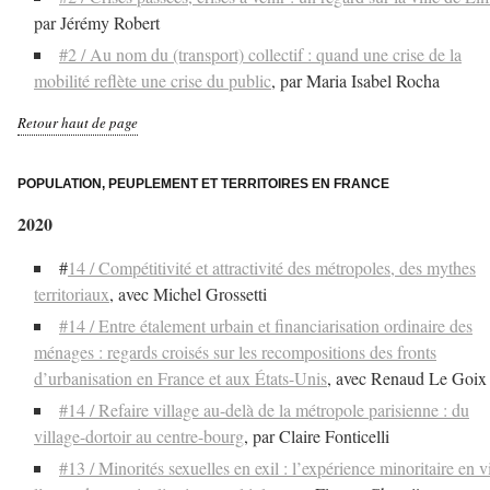
par Jérémy Robert
#2 / Au nom du (transport) collectif : quand une crise de la
mobilité reflète une crise du public
, par Maria Isabel Rocha
Retour haut de page
–
POPULATION, PEUPLEMENT ET TERRITOIRES EN FRANCE
2020
#
14 / Compétitivité et attractivité des métropoles, des mythes
territoriaux
, avec Michel Grossetti
#14 / Entre étalement urbain et financiarisation ordinaire des
ménages : regards croisés sur les recompositions des fronts
d’urbanisation en France et aux États-Unis
, avec Renaud Le Goix
#14 / Refaire village au-delà de la métropole parisienne : du
village-dortoir au centre-bourg
, par Claire Fonticelli
#13 / Minorités sexuelles en exil : l’expérience minoritaire en vi