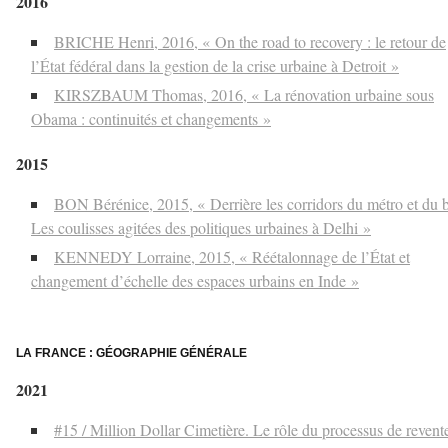
2016
BRICHE Henri, 2016, « On the road to recovery : le retour de
l’État fédéral dans la gestion de la crise urbaine à Detroit »
KIRSZBAUM Thomas, 2016, « La rénovation urbaine sous
Obama : continuités et changements »
2015
BON Bérénice, 2015, « Derrière les corridors du métro et du 
Les coulisses agitées des politiques urbaines à Delhi »
KENNEDY Lorraine, 2015, « Réétalonnage de l’État et
changement d’échelle des espaces urbains en Inde »
–
LA FRANCE : GÉOGRAPHIE GÉNÉRALE
2021
#15 / Million Dollar Cimetière. Le rôle du processus de revent