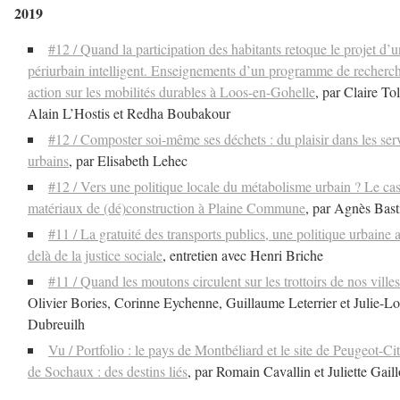
2019
#12 / Quand la participation des habitants retoque le projet d’u
périurbain intelligent. Enseignements d’un programme de recherc
action sur les mobilités durables à Loos-en-Gohelle
, par Claire Tol
Alain L’Hostis et Redha Boubakour
#12 / Composter soi-même ses déchets : du plaisir dans les ser
urbains
, par Elisabeth Lehec
#12 / Vers une politique locale du métabolisme urbain ? Le ca
matériaux de (dé)construction à Plaine Commune
, par Agnès Bast
#11 / La gratuité des transports publics, une politique urbaine 
delà de la justice sociale
, entretien avec Henri Briche
#11 / Quand les moutons circulent sur les trottoirs de nos villes
Olivier Bories, Corinne Eychenne, Guillaume Leterrier et Julie-L
Dubreuilh
Vu / Portfolio : le pays de Montbéliard et le site de Peugeot-Ci
de Sochaux : des destins liés
, par Romain Cavallin et Juliette Gaill