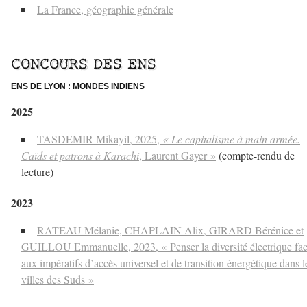
La France, géographie générale
–
CONCOURS DES ENS
ENS DE LYON : MONDES INDIENS
2025
TASDEMIR Mikayil, 2025,
« Le capitalisme à main armée.
Caïds et patrons à Karachi
, Laurent Gayer »
(compte-rendu de
lecture)
2023
RATEAU Mélanie, CHAPLAIN Alix, GIRARD Bérénice et
GUILLOU Emmanuelle, 2023, « Penser la diversité électrique fa
aux impératifs d’accès universel et de transition énergétique dans l
villes des Suds »