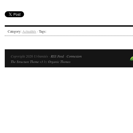
Category:
Actualités
· Tags:
Copyright 2026 Urbanités ·
RSS Feed
·
Connexion
The Structure Theme v3
by
Organic Themes