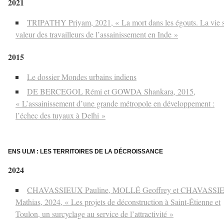
2021
TRIPATHY Priyam, 2021, « La mort dans les égouts. La vie 
valeur des travailleurs de l’assainissement en Inde »
2015
Le dossier Mondes urbains indiens
DE BERCEGOL Rémi et GOWDA Shankara, 2015,
« L’assainissement d’une grande métropole en développement :
l’échec des tuyaux à Delhi »
–
ENS ULM : LES TERRITOIRES DE LA DÉCROISSANCE
2024
CHAVASSIEUX Pauline, MOLLÉ Geoffrey et CHAVASSI
Mathias, 2024, « Les projets de déconstruction à Saint-Étienne et
Toulon, un surcyclage au service de l’attractivité »