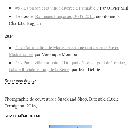
#5 / La prison et la ville : divorce à l’amiable ?
Par Olivier Mil
Le dossier
Banlieues françaises, 2005-2015
, coordonné par
Charlotte Ruggeri
2014
#4 / L’affirmation de Marseille comme port de croisière en
Méditerranée
, par Véronique Mondou
#4 / Paris, ville portuaire ? Du quai d’Issy au pont de Tolbiac,
balade fluviale le long de la Seine
, par Jean Debrie
Retour haut de page
–
Photographie de couverture : Snack and Shop, Bitterfeld (Lucie
Termignon, 2016).
SUR LE MÊME THÈME