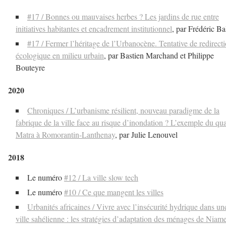
#17 / Bonnes ou mauvaises herbes ? Les jardins de rue entre
initiatives habitantes et encadrement institutionnel
, par Frédéric Ba
#17 / Fermer l’héritage de l’Urbanocène. Tentative de redirect
écologique en milieu urbain
, par Bastien Marchand et Philippe
Bouteyre
2020
Chroniques / L’urbanisme résilient, nouveau paradigme de la
fabrique de la ville face au risque d’inondation ? L’exemple du qua
Matra à Romorantin-Lanthenay
, par Julie Lenouvel
2018
Le numéro
#12 / La ville slow tech
Le numéro
#10 / Ce que mangent les villes
Urbanités africaines / Vivre avec l’insécurité hydrique dans un
ville sahélienne : les stratégies d’adaptation des ménages de Niam