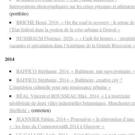
Interrogations photographiques sur les crises grecques et athénien
(portfolio)
BRICHE Henri, 2016, « On the road to recovery : le retour de
l’État fédéral dans la gestion de la crise urbaine à Detroit »
NUSSBAUM Florence, 2026, « « Cash for houses » : propriét
vacantes et spéculation dans l’Amérique de la Grande Récession »
2014
BAFFICO Stéphanie, 2014, « Baltimore, une saga portuaire »
BAFFICO Stéphanie, 2014, « Baltimore, creative city ?
L’impulsion culturelle pour une renaissance urbaine »
BÉAL Vincent et ROUSSEAU Max, 2014, « La trajectoire
néolibérale de deux villes industrielles britanniques, Manchester et
Sheffield »
(entretien)
JEANNIER Fabien, 2014 « Poursuivre « la réinvention d’une 
» : les Jeux du Commonwealth 2014 à Glasgow »
LE GALLOU Aude, 2014, « Saint-Nazaire, un port entre cris