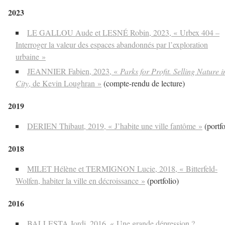
2023
LE GALLOU Aude et LESNÉ Robin, 2023, « Urbex 404 –
Interroger la valeur des espaces abandonnés par l’exploration
urbaine »
JEANNIER Fabien, 2023, «
Parks for Profit. Selling Nature i
City
, de Kevin Loughran »
(compte-rendu de lecture)
2019
DERIEN Thibaut, 2019, « J’habite une ville fantôme »
(portfo
2018
MILET Hélène et TERMIGNON Lucie, 2018, « Bitterfeld-
Wolfen, habiter la ville en décroissance »
(portfolio)
2016
BALLESTA Jordi, 2016, « Une grande dépression ?