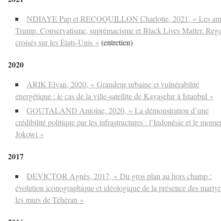
NDIAYE Pap et RECOQUILLON Charlotte, 2021, « Les an
Trump. Conservatisme, suprémacisme et Black Lives Matter. Reg
croisés sur les États-Unis »
(entretien)
2020
ARIK Elvan, 2020, « Grandeur urbaine et vulnérabilité
énergétique : le cas de la ville-satellite de Kayaşehir à Istanbul »
GOUTALAND Antoine, 2020, « La démonstration d’une
crédibilité politique par les infrastructures : l’Indonésie et le mome
Jokowi »
2017
DEVICTOR Agnès, 2017, « Du gros plan au hors champ :
évolution iconographique et idéologique de la présence des martyr
les murs de Téhéran »