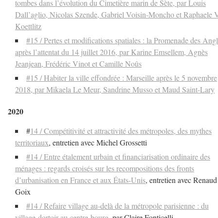
tombes dans l’évolution du Cimetière marin de Sète, par Louis
Dall’aglio, Nicolas Szende, Gabriel Voisin-Moncho et Raphaele 
Koettlitz
#15 / Pertes et modifications spatiales : la Promenade des Angl
après l’attentat du 14 juillet 2016, par Karine Emsellem, Agnès
Jeanjean, Frédéric Vinot et Camille Noûs
#15 / Habiter la ville effondrée : Marseille après le 5 novembre
2018, par Mikaela Le Meur, Sandrine Musso et Maud Saint-Lary
2020
#
14 / Compétitivité et attractivité des métropoles, des mythes
territoriaux
, entretien avec Michel Grossetti
#14 / Entre étalement urbain et financiarisation ordinaire des
ménages : regards croisés sur les recompositions des fronts
d’urbanisation en France et aux États-Unis
, entretien avec Renaud
Goix
#14 / Refaire village au-delà de la métropole parisienne : du
village-dortoir au centre-bourg
, par Claire Fonticelli