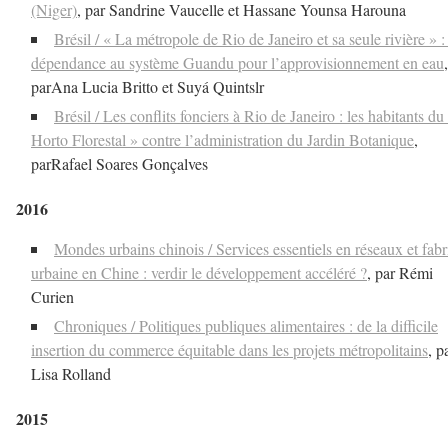
(Niger)
, par Sandrine Vaucelle et Hassane Younsa Harouna
Brésil / « La métropole de Rio de Janeiro et sa seule rivière » :
dépendance au système Guandu pour l’approvisionnement en eau
,
parAna Lucia Britto et Suyá Quintslr
Brésil / Les conflits fonciers à Rio de Janeiro : les habitants du
Horto Florestal » contre l’administration du Jardin Botanique
,
parRafael Soares Gonçalves
2016
Mondes urbains chinois / Services essentiels en réseaux et fab
urbaine en Chine : verdir le développement accéléré ?
, par Rémi
Curien
Chroniques / Politiques publiques alimentaires : de la difficile
insertion du commerce équitable dans les projets métropolitains
, p
Lisa Rolland
2015