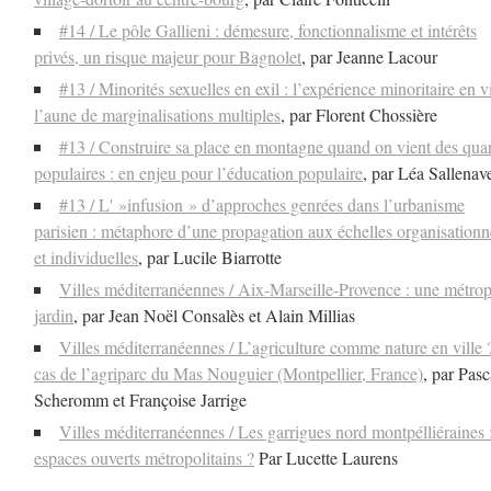
#14 / Le pôle Gallieni : démesure, fonctionnalisme et intérêts
privés, un risque majeur pour Bagnolet
, par Jeanne Lacour
#13 / Minorités sexuelles en exil : l’expérience minoritaire en vi
l’aune de marginalisations multiples
, par Florent Chossière
#13 / Construire sa place en montagne quand on vient des quar
populaires : en enjeu pour l’éducation populaire
, par Léa Sallenav
#13 / L' »infusion » d’approches genrées dans l’urbanisme
parisien : métaphore d’une propagation aux échelles organisationn
et individuelles
, par Lucile Biarrotte
Villes méditerranéennes / Aix-Marseille-Provence : une métrop
jardin
, par Jean Noël Consalès et Alain Millias
Villes méditerranéennes / L’agriculture comme nature en ville 
cas de l’agriparc du Mas Nouguier (Montpellier, France)
, par Pasc
Scheromm et Françoise Jarrige
Villes méditerranéennes / Les garrigues nord montpélliéraines 
espaces ouverts métropolitains ?
Par Lucette Laurens