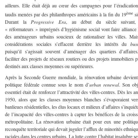
ailleurs. Elle était déjà au cœur des campagnes pour l’éradicatio
ème
taudis menées par des philanthropes américains à la fin du 19
si
Durant la
Progressive Era
, au début du siècle suivant,
« réformateurs » imprégnés d’hygiénisme social vont faire alliance
des aménageurs urbains soucieux de rationaliser les villes. Mai
considérations sociales s’effacent derrière les intérêts du
bus
puisqu’il s’agissait souvent d’aménager des quartiers d’affaire
faciliter des projets de réseaux routiers ou des projets immobiliers p
destinés aux classes moyennes ou supérieures.
Après la Seconde Guerre mondiale, la rénovation urbaine devien
politique fédérale connue sous le nom d’
urban renewal
. Son obj
essentiel était de renforcer l’attractivité des villes-centres. Dès les a
1950, alors que les classes moyennes blanches s’évaporaient ver
banlieues résidentielles, les élus locaux et milieux d’affaires s’inquiét
de l’incapacité des villes-centres à capter les bénéfices de la crois
métropolitaine. La rénovation urbaine était pour eux une politiq
reconquête territoriale qui devait juguler l’afflux de minorités ethniqu
raciales dans les centres urbains. La lutte contre l’habitat insalubre se