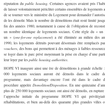
réputation du
public housing
. Certaines agences avaient pris l’hab
de laisser volontairement péricliter certains ensembles de logements 
de se tourner vers le ministère du Logement pour demander l’autoris
de les démolir. Mais le nombre de démolitions était resté limité jusqu
fin des années 1980, notamment à cause de l’obligation de reconst
un nombre identique de logements sociaux. Cette règle du « un
un » (
one-for-one replacement
) a été éliminée au milieu des a
1990, les logements détruits pouvant désormais être remplacés pa
vouchers
, des bons qui permettent à des ménages à faibles ressourc
se loger dans le parc privé moyennant la prise en charge d’une part
leur loyer par les
public housing authorities
.
HOPE VI inaugure ainsi une ère de démolitions à grande échelle 
000 logements sociaux auront été démolis dans le cadre d
programme, mais davantage encore l’ont été dans le cadre d
procédure appelée
Demolition/Disposition
. En une quinzaine d’an
plus de 250 000 logements sociaux ont ainsi été démolis, en rupture
l’approche initiale du programme HOPE VI qui privilégiait
réhabilitations, et bien au-delà des quarante plus grandes villes 