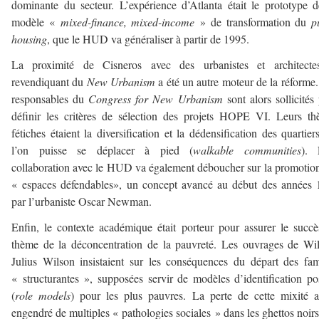
dominante du secteur. L’expérience d’Atlanta était le prototype 
modèle «
mixed-finance, mixed-income
» de transformation du
p
housing
, que le HUD va généraliser à partir de 1995.
La proximité de Cisneros avec des urbanistes et architecte
revendiquant du
New Urbanism
a été un autre moteur de la réforme
responsables du
Congress for New Urbanism
sont alors sollicités
définir les critères de sélection des projets HOPE VI. Leurs t
fétiches étaient la diversification et la dédensification des quartier
l’on puisse se déplacer à pied (
walkable communities
). 
collaboration avec le HUD va également déboucher sur la promotio
« espaces défendables», un concept avancé au début des années
par l’urbaniste Oscar Newman.
Enfin, le contexte académique était porteur pour assurer le succ
thème de la déconcentration de la pauvreté. Les ouvrages de Wi
Julius Wilson insistaient sur les conséquences du départ des fam
« structurantes », supposées servir de modèles d’identification pos
(
role models
) pour les plus pauvres. La perte de cette mixité a
engendré de multiples « pathologies sociales » dans les ghettos noir