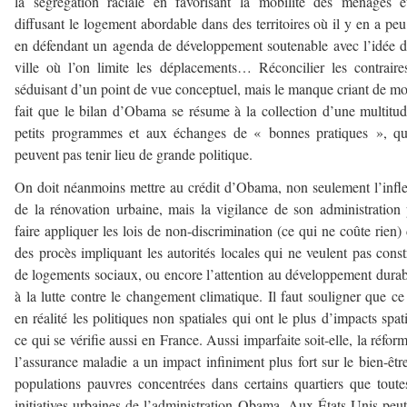
la ségrégation raciale en favorisant la mobilité des ménages 
diffusant le logement abordable dans des territoires où il y en a peu
en défendant un agenda de développement soutenable avec l’idée 
ville où l’on limite les déplacements… Réconcilier les contraire
séduisant d’un point de vue conceptuel, mais le manque criant de m
fait que le bilan d’Obama se résume à la collection d’une multitu
petits programmes et aux échanges de « bonnes pratiques », qu
peuvent pas tenir lieu de grande politique.
On doit néanmoins mettre au crédit d’Obama, non seulement l’infl
de la rénovation urbaine, mais la vigilance de son administration
faire appliquer les lois de non-discrimination (ce qui ne coûte rien)
des procès impliquant les autorités locales qui ne veulent pas const
de logements sociaux, ou encore l’attention au développement durab
à la lutte contre le changement climatique. Il faut souligner que ce
en réalité les politiques non spatiales qui ont le plus d’impacts spat
ce qui se vérifie aussi en France. Aussi imparfaite soit-elle, la réfor
l’assurance maladie a un impact infiniment plus fort sur le bien-êtr
populations pauvres concentrées dans certains quartiers que toute
initiatives urbaines de l’administration Obama. Aux États-Unis peut