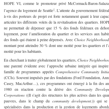
HOPE VI, comme le promoteur privé McCormack-Baron-Salaza
4
l’agence du logement de Seattle
. L’attente du gouvernement fédéral
à-vis des porteurs de projet est forte notamment quant à leur capac
articuler les différents volets de la revitalisation des quartiers. HO
ne permettait de dépenser que 15 % des fonds fédéraux en deho
logement, pour l’amélioration du quartier et les services aux habit
des fonds qui étaient à peine dépensés. Avec
Choice Neighborhood
montant peut atteindre 30 % dont une moitié pour les quartiers et l’
moitié pour les habitants.
En cherchant à traiter globalement les quartiers,
Choice Neighborho
une parenté évidente avec l’approche urbaine intégrée qui inspir
famille de programmes appelés
Comprehensive Community Initiat
(CCIs). Souvent impulsés par des fondations (Ford Foundation, Ann
Casey, MacArthur…), ces programmes ont émergé à la fin des an
1980 en réaction contre la dérive des
Community Develop
Corporations
((Il s’agit des structures les plus actives dans les quar
pauvres, dans le champ du
community development
.)) qui se
spécialisées dans la production et la gestion de logements abord