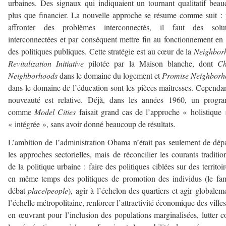
urbaines. Des signaux qui indiquaient un tournant qualitatif bea
plus que financier. La nouvelle approche se résume comme suit :
affronter des problèmes interconnectés, il faut des solut
interconnectées et par conséquent mettre fin au fonctionnement en 
des politiques publiques. Cette stratégie est au cœur de la
Neighbor
Revitalization Initiative
pilotée par la Maison blanche, dont
Ch
Neighborhoods
dans le domaine du logement et
Promise Neighborh
dans le domaine de l’éducation sont les pièces maîtresses. Cependan
nouveauté est relative. Déjà, dans les années 1960, un progr
comme
Model Cities
faisait grand cas de l’approche « holistique
« intégrée », sans avoir donné beaucoup de résultats.
L’ambition de l’administration Obama n’était pas seulement de dép
les approches sectorielles, mais de réconcilier les courants traditio
de la politique urbaine : faire des politiques ciblées sur des territoir
en même temps des politiques de promotion des individus (le f
débat
place
/
people
), agir à l’échelon des quartiers et agir globalem
l’échelle métropolitaine, renforcer l’attractivité économique des villes
en œuvrant pour l’inclusion des populations marginalisées, lutter c