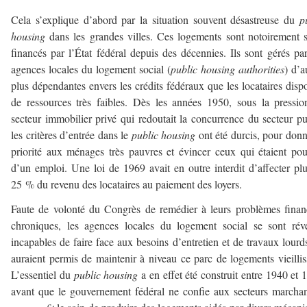
Cela s’explique d’abord par la situation souvent désastreuse du
p
housing
dans les grandes villes. Ces logements sont notoirement 
financés par l’État fédéral depuis des décennies. Ils sont gérés pa
agences locales du logement social (
public housing authorities
) d’a
plus dépendantes envers les crédits fédéraux que les locataires disp
de ressources très faibles. Dès les années 1950, sous la pressi
secteur immobilier privé qui redoutait la concurrence du secteur pu
les critères d’entrée dans le
public housing
ont été durcis, pour donn
priorité aux ménages très pauvres et évincer ceux qui étaient po
d’un emploi. Une loi de 1969 avait en outre interdit d’affecter pl
25 % du revenu des locataires au paiement des loyers.
Faute de volonté du Congrès de remédier à leurs problèmes finan
chroniques, les agences locales du logement social se sont rév
incapables de faire face aux besoins d’entretien et de travaux lourd
auraient permis de maintenir à niveau ce parc de logements vieillis
L’essentiel du
public housing
a en effet été construit entre 1940 et 
avant que le gouvernement fédéral ne confie aux secteurs marcha