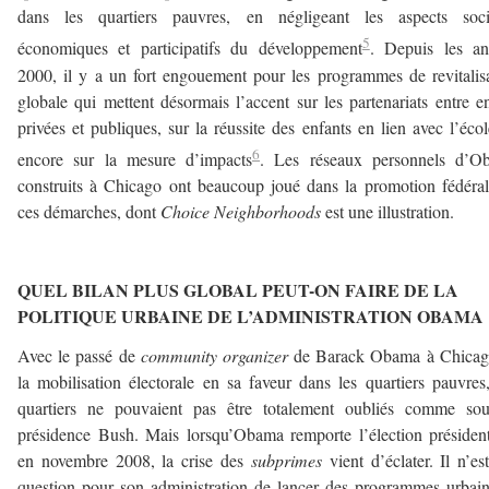
dans les quartiers pauvres, en négligeant les aspects soci
5
économiques et participatifs du développement
. Depuis les an
2000, il y a un fort engouement pour les programmes de revitalis
globale qui mettent désormais l’accent sur les partenariats entre en
privées et publiques, sur la réussite des enfants en lien avec l’éco
6
encore sur la mesure d’impacts
. Les réseaux personnels d’O
construits à Chicago ont beaucoup joué dans la promotion fédéra
ces démarches, dont
Choice Neighborhoods
est une illustration.
–
QUEL BILAN PLUS GLOBAL PEUT-ON FAIRE DE LA
POLITIQUE URBAINE DE L’ADMINISTRATION OBAMA 
Avec le passé de
community
organizer
de Barack Obama à Chicago
la mobilisation électorale en sa faveur dans les quartiers pauvres
quartiers ne pouvaient pas être totalement oubliés comme sou
présidence Bush. Mais lorsqu’Obama remporte l’élection président
en novembre 2008, la crise des
subprimes
vient d’éclater. Il n’es
question pour son administration de lancer des programmes urbai