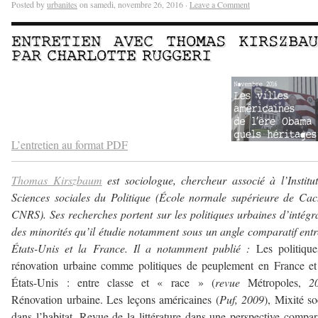
Posted by
urbanites
on samedi, novembre 26, 2016 ·
Leave a Comment
ENTRETIEN AVEC
THOMAS KIRSZBAU
PAR
CHARLOTTE RUGGERI
–
–
L’entretien au format PDF
Thomas Kirszbaum
est sociologue, chercheur associé à l’Institu
Sciences sociales du Politique (École normale supérieure de Ca
CNRS). Ses recherches portent sur les politiques urbaines d’intégr
des minorités qu’il étudie notamment sous un angle comparatif entr
États-Unis et la France. Il a notamment publié :
Les politique
rénovation urbaine comme politiques de peuplement en France e
États-Unis : entre classe et « race » (
revue
Métropoles,
2
Rénovation urbaine. Les leçons américaines (
Puf, 2009
), Mixité so
dans l’habitat. Revue de la littérature dans une perspective compar