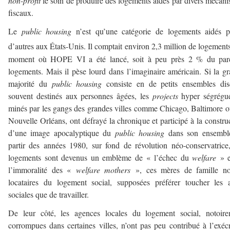
non-profit
le soin de produire des logements aidés par divers mécan
fiscaux.
Le
public housing
n’est qu’une catégorie de logements aidés p
d’autres aux États-Unis. Il comptait environ 2,3 million de logement
moment où HOPE VI a été lancé, soit à peu près 2 % du par
logements. Mais il pèse lourd dans l’imaginaire américain. Si la g
majorité du
public housing
consiste en de petits ensembles dis
souvent destinés aux personnes âgées, les
projects
hyper ségrégué
minés par les gangs des grandes villes comme Chicago, Baltimore 
Nouvelle Orléans, ont défrayé la chronique et participé à la constru
d’une image apocalyptique du
public housing
dans son ensembl
partir des années 1980, sur fond de révolution néo-conservatrice
logements sont devenus un emblème de « l’échec du
welfare
» e
l’immoralité des «
welfare mothers
», ces mères de famille noi
locataires du logement social, supposées préférer toucher les 
sociales que de travailler.
De leur côté, les agences locales du logement social, notoire
corrompues dans certaines villes, n’ont pas peu contribué à l’exéc