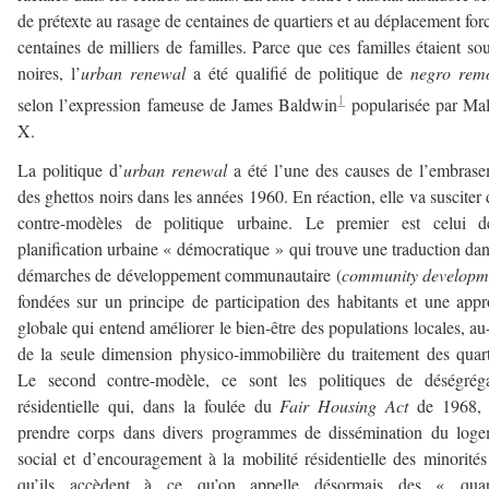
de prétexte au rasage de centaines de quartiers et au déplacement for
centaines de milliers de familles. Parce que ces familles étaient so
noires, l’
urban renewal
a été qualifié de politique de
negro rem
1
selon l’expression fameuse de James Baldwin
popularisée par Ma
X.
La politique d’
urban renewal
a été l’une des causes de l’embras
des ghettos noirs dans les années 1960. En réaction, elle va susciter
contre-modèles de politique urbaine. Le premier est celui d
planification urbaine « démocratique » qui trouve une traduction dan
démarches de développement communautaire (
community developm
fondées sur un principe de participation des habitants et une app
globale qui entend améliorer le bien-être des populations locales, au
de la seule dimension physico-immobilière du traitement des quart
Le second contre-modèle, ce sont les politiques de déségréga
résidentielle qui, dans la foulée du
Fair Housing Act
de 1968, 
prendre corps dans divers programmes de dissémination du loge
social et d’encouragement à la mobilité résidentielle des minorités
qu’ils accèdent à ce qu’on appelle désormais des « quart