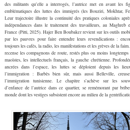
des militants qu’elle a interrogés, l’autrice met en avant les fi
emblématiques des luttes des immigrés (les Bouziri, Mokhtar, Fe
Leur trajectoire illustre la continuité des pratiques coloniales aprè
indépendances dans le traitement des travailleurs, au Maghreb 
France (Pitti, 2025). Hajer Ben Boubaker revient sur les outils mobi
par les pauvres pour faire entendre leurs revendications : enco
toujours les cafés, la radio, les manifestations et les grèves de la faim.
recense les compagnons de route, restés plus ou moins longtemps 
maoïstes, les intellectuels français, la gauche chrétienne. Profond
ancrées dans l’espace, les luttes se déploient depuis les lie
l’immigration : Barbès bien sûr, mais aussi Belleville, creus
l’immigration tunisienne. Le chapitre s’achève sur les souve
d’enfance de l’autrice dans ce quartier, se remémorant par brib
monde dont les vestiges subsistent encore au milieu de la gentrificati