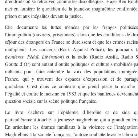
d’endroits où se retrouver, comme les discothèques. Hajer Ben Bou
met en lumière le quotidien de la jeunesse maghrébine confrontée
prison et aux inégalités devant la justice.
Elle documente les luttes menées par les franges politisée
l’immigration (ouvriers, prisonniers) alors que les conditions de dro
séjour des étrangers en France se durcissent et que les crimes racist
multiplient. Les concerts (Rock Against Police), les journaux (
frontières
,
Fédaï
,
Libération
) et la radio (Radio Assifa, Radio S
Goutte-d’Or) sont autant d’outils politiques et culturels mobilisés pa
militants pour faire entendre la voix des populations immigré
France, qui y trouvent des espaces d’expression et de partag
quotidien. C’est dans ce contexte que prend place la marche 
l’égalité et contre le racisme en 1983 et que les banlieues deviennen
question sociale sur la scène politique française.
Le livre s’achève sur l’épidémie d’héroïne et de sida q
particulièrement touché la jeunesse maghrébine qui a grandi en Fr
En articulant les drames familiaux à la violence de l’intégratio
Maghrébins à la société française, l’autrice souhaite lever le tabou s