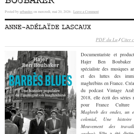
BOUBAKER
Posted by
urbanites
on mercredi, mai 20, 2026 ·
Leave a Comment
ANNE-ADÉLAÏDE LASCAUX
PDF du Lu
/
Citer 
Documentariste et product
Hajer Ben Boubaker 
spécialiste des musiques a
et des luttes des immi
maghrébins en France. Créa
du podcast Vintage Ara
2018, elle écrit des séries 
pour France Culture
Maghreb des ondes, un e
colonial
,
Une histoir
Mouvement des travaill
arabes
). Elle a été disti