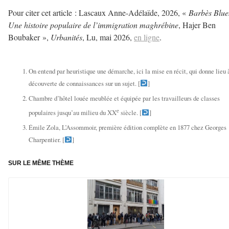
Pour citer cet article : Lascaux Anne-Adélaïde, 2026, «
Barbès Blue
Une histoire populaire de l’immigration maghrébine
, Hajer Ben
Boubaker »,
Urbanités
, Lu, mai 2026,
en ligne
.
–
On entend par heuristique une démarche, ici la mise en récit, qui donne lieu 
découverte de connaissances sur un sujet. [
]
Chambre d’hôtel louée meublée et équipée par les travailleurs de classes
e
populaires jusqu’au milieu du XX
siècle. [
]
Émile Zola, L’Assommoir, première édition complète en 1877 chez Georges
Charpentier. [
]
SUR LE MÊME THÈME