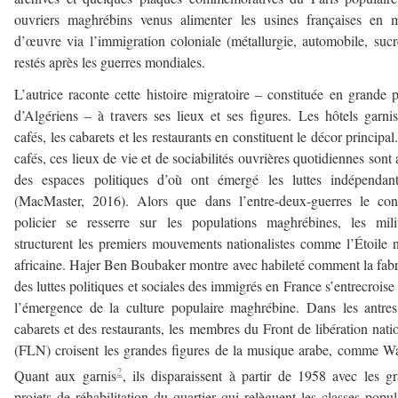
ouvriers maghrébins venus alimenter les usines françaises en 
d’œuvre via l’immigration coloniale (métallurgie, automobile, sucr
restés après les guerres mondiales.
L’autrice raconte cette histoire migratoire – constituée en grande p
d’Algériens – à travers ses lieux et ses figures. Les hôtels garnis
cafés, les cabarets et les restaurants en constituent le décor principal
cafés, ces lieux de vie et de sociabilités ouvrières quotidiennes sont 
des espaces politiques d’où ont émergé les luttes indépendant
(MacMaster, 2016). Alors que dans l’entre-deux-guerres le con
policier se resserre sur les populations maghrébines, les mili
structurent les premiers mouvements nationalistes comme l’Étoile 
africaine. Hajer Ben Boubaker montre avec habileté comment la fab
des luttes politiques et sociales des immigrés en France s’entrecroise
l’émergence de la culture populaire maghrébine. Dans les antre
cabarets et des restaurants, les membres du Front de libération nati
(FLN) croisent les grandes figures de la musique arabe, comme W
2
Quant aux garnis
, ils disparaissent à partir de 1958 avec les g
projets de réhabilitation du quartier qui relèguent les classes popul