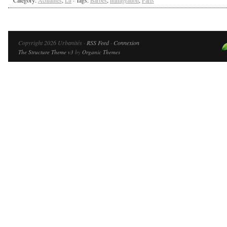
Copyright 2026 Urbanités ·
RSS Feed
·
Connexion
The Structure Theme v3
by
Organic Themes