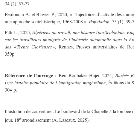
34 (2), 57‑77.
Perdoncin A. et Blavier P., 2020, « Trajectoires d’activité des immig
une approche sociohistorique, 1968-2008 »,
Population
, 75 (1), 39‑
Pitti L., 2025,
Algériens au travail, une histoire (post)coloniale. En
sur les travailleurs immigrés de l’industrie automobile dans la F
des « Trente Glorieuses »
, Rennes, Presses universitaires de Re
350p.
–
Référence de l’ouvrage :
Ben Boubaker Hajer, 2024,
Barbès B
Une histoire populaire de l’immigration maghrébine
, Éditions du S
304 p.
–
Illustration de couverture : Le boulevard de la Chapelle à la tombée 
e
jour, 18
arrondissement (A. Lascaux, 2025).
–