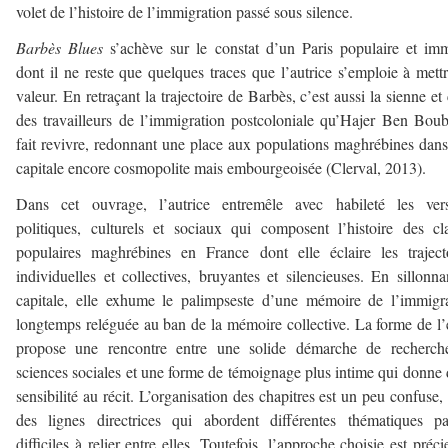
volet de l’histoire de l’immigration passé sous silence.
Barbès Blues
s’achève sur le constat d’un Paris populaire et im
dont il ne reste que quelques traces que l’autrice s’emploie à mett
valeur. En retraçant la trajectoire de Barbès, c’est aussi la sienne et 
des travailleurs de l’immigration postcoloniale qu’Hajer Ben Bou
fait revivre, redonnant une place aux populations maghrébines dan
capitale encore cosmopolite mais embourgeoisée (Clerval, 2013).
Dans cet ouvrage, l’autrice entremêle avec habileté les vers
politiques, culturels et sociaux qui composent l’histoire des cl
populaires maghrébines en France dont elle éclaire les traject
individuelles et collectives, bruyantes et silencieuses. En sillonna
capitale, elle exhume le palimpseste d’une mémoire de l’immigr
longtemps reléguée au ban de la mémoire collective. La forme de l’
propose une rencontre entre une solide démarche de recherch
sciences sociales et une forme de témoignage plus intime qui donne 
sensibilité au récit. L’organisation des chapitres est un peu confuse,
des lignes directrices qui abordent différentes thématiques pa
difficiles à relier entre elles. Toutefois, l’approche choisie est préci