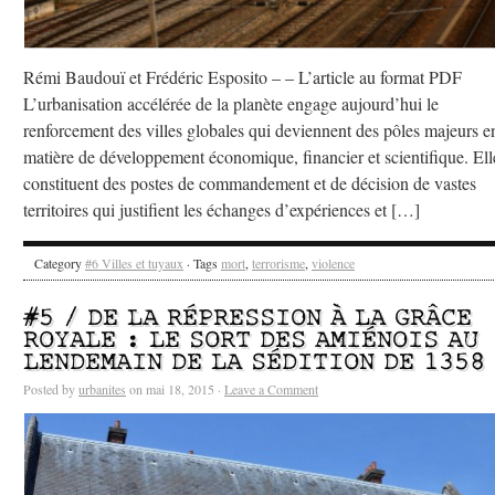
Rémi Baudouï et Frédéric Esposito – – L’article au format PDF
L’urbanisation accélérée de la planète engage aujourd’hui le
renforcement des villes globales qui deviennent des pôles majeurs e
matière de développement économique, financier et scientifique. Ell
constituent des postes de commandement et de décision de vastes
territoires qui justifient les échanges d’expériences et […]
Category
#6 Villes et tuyaux
· Tags
mort
,
terrorisme
,
violence
#5 / DE LA RÉPRESSION À LA GRÂCE
ROYALE : LE SORT DES AMIÉNOIS AU
LENDEMAIN DE LA SÉDITION DE 1358
Posted by
urbanites
on mai 18, 2015 ·
Leave a Comment