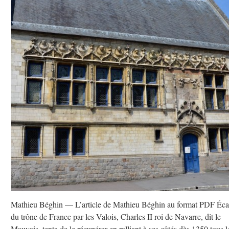
Mathieu Béghin — L’article de Mathieu Béghin au format PDF Éca
du trône de France par les Valois, Charles II roi de Navarre, dit le
Mauvais, tenta de le récupérer en ralliant à ses côtés dès 1350 tous l