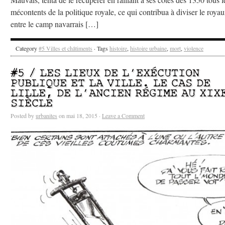
mécontents de la politique royale, ce qui contribua à diviser le roya
entre le camp navarrais […]
Category
#5 Villes et châtiments
· Tags
histoire
,
histoire urbaine
,
mort
,
violence
#5 / LES LIEUX DE L’EXÉCUTION
PUBLIQUE ET LA VILLE. LE CAS DE
LILLE, DE L’ANCIEN RÉGIME AU XIX
SIÈCLE
Posted by
urbanites
on mai 18, 2015 ·
Leave a Comment