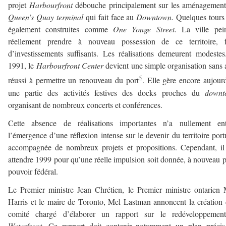
projet
Harbourfront
débouche principalement sur les aménagement
Queen’s Quay terminal
qui fait face au
Downtown
. Quelques tours
également construites comme
One Yonge Street
. La ville pei
réellement prendre à nouveau possession de ce territoire, f
d’investissements suffisants. Les réalisations demeurent modeste
1991, le
Harbourfront
Center
devient une simple organisation sans 
5
réussi à permettre un renouveau du port
. Elle gère encore aujour
une partie des activités festives des docks proches du
downt
organisant de nombreux concerts et conférences.
Cette absence de réalisations importantes n’a nullement ent
l’émergence d’une réflexion intense sur le devenir du territoire port
accompagnée de nombreux projets et propositions. Cependant, il
attendre 1999 pour qu’une réelle impulsion soit donnée, à nouveau p
pouvoir fédéral.
Le Premier ministre Jean Chrétien, le Premier ministre ontarien
Harris et le maire de Toronto, Mel Lastman annoncent la création
comité chargé d’élaborer un rapport sur le redéveloppemen
Waterfront
. Ce rapport doit contenir notamment un plan précis