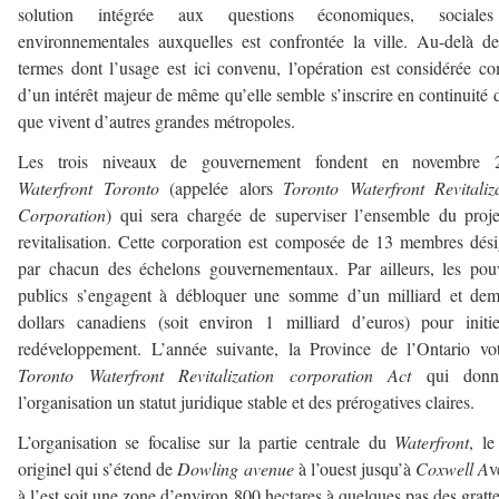
solution intégrée aux questions économiques, sociale
environnementales auxquelles est confrontée la ville. Au-delà d
termes dont l’usage est ici convenu, l’opération est considérée 
d’un intérêt majeur de même qu’elle semble s’inscrire en continuité 
que vivent d’autres grandes métropoles.
Les trois niveaux de gouvernement fondent en novembre 
Waterfront Toronto
(appelée alors
Toronto Waterfront Revitaliz
Corporation
) qui sera chargée de superviser l’ensemble du proj
revitalisation. Cette corporation est composée de 13 membres dés
par chacun des échelons gouvernementaux. Par ailleurs, les pou
publics s’engagent à débloquer une somme d’un milliard et dem
dollars canadiens (soit environ 1 milliard d’euros) pour initi
redéveloppement. L’année suivante, la Province de l’Ontario vo
Toronto Waterfront Revitalization corporation Act
qui donn
l’organisation un statut juridique stable et des prérogatives claires.
L’organisation se focalise sur la partie centrale du
Waterfront
, le
originel qui s’étend de
Dowling
avenue
à l’ouest jusqu’à
Coxwell A
v
à l’est soit une zone d’environ 800 hectares à quelques pas des gratte