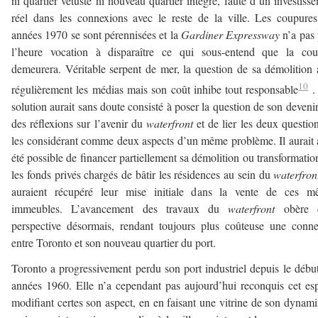
ni quartier vétuste ni nouveau quartier intégré, faute d’un investiss
réel dans les connexions avec le reste de la ville. Les coupure
années 1970 se sont pérennisées et la
Gardiner Expressway
n’a pas
l’heure vocation à disparaître ce qui sous-entend que la cou
demeurera. Véritable serpent de mer, la question de sa démolition 
10
régulièrement les médias mais son coût inhibe tout responsable
.
solution aurait sans doute consisté à poser la question de son devenir
des réflexions sur l’avenir du
waterfront
et de lier les deux questio
les considérant comme deux aspects d’un même problème. Il aurait 
été possible de financer partiellement sa démolition ou transformatio
les fonds privés chargés de bâtir les résidences au sein du
waterfron
auraient récupéré leur mise initiale dans la vente de ces m
immeubles. L’avancement des travaux du
waterfront
obère c
perspective désormais, rendant toujours plus coûteuse une conn
entre Toronto et son nouveau quartier du port.
Toronto a progressivement perdu son port industriel depuis le débu
années 1960. Elle n’a cependant pas aujourd’hui reconquis cet es
modifiant certes son aspect, en en faisant une vitrine de son dynam