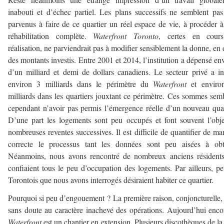
inabouti et d’échec partiel. Les plans successifs ne semblent pas
parvenus à faire de ce quartier un réel espace de vie, à procéder 
réhabilitation complète.
Waterfront Toronto
, certes en cour
réalisation, ne parviendrait pas à modifier sensiblement la donne, en 
des montants investis. Entre 2001 et 2014, l’institution a dépensé en
d’un milliard et demi de dollars canadiens. Le secteur privé a in
environ 3 milliards dans le périmètre du
Waterfront
et enviro
milliards dans les quartiers jouxtant ce périmètre. Ces sommes sem
cependant n’avoir pas permis l’émergence réelle d’un nouveau quar
D’une part les logements sont peu occupés et font souvent l’obj
nombreuses reventes successives. Il est difficile de quantifier de ma
correcte le processus tant les données sont peu aisées à obte
Néanmoins, nous avons rencontré de nombreux anciens résidents
confiaient tous le peu d’occupation des logements. Par ailleurs, p
Torontois que nous avons interrogés désiraient habiter ce quartier.
Pourquoi si peu d’engouement ? La première raison, conjoncturelle, 
sans doute au caractère inachevé des opérations. Aujourd’hui enco
Waterfront
est un chantier en extension. Plusieurs discothèques de la 