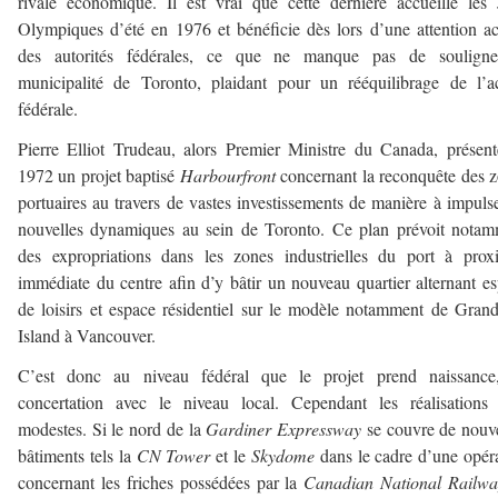
rivale économique. Il est vrai que cette dernière accueille les
Olympiques d’été en 1976 et bénéficie dès lors d’une attention a
des autorités fédérales, ce que ne manque pas de souligne
municipalité de Toronto, plaidant pour un rééquilibrage de l’a
fédérale.
Pierre Elliot Trudeau, alors Premier Ministre du Canada, présen
1972 un projet baptisé
Harbourfront
concernant la reconquête des 
portuaires au travers de vastes investissements de manière à impuls
nouvelles dynamiques au sein de Toronto. Ce plan prévoit nota
des expropriations dans les zones industrielles du port à prox
immédiate du centre afin d’y bâtir un nouveau quartier alternant e
de loisirs et espace résidentiel sur le modèle notamment de Grand
Island à Vancouver.
C’est donc au niveau fédéral que le projet prend naissance
concertation avec le niveau local. Cependant les réalisations
modestes. Si le nord de la
Gardiner
Expressway
se couvre de nouv
bâtiments tels la
CN Tower
et le
Skydome
dans le cadre d’une opér
concernant les friches possédées par la
Canadian National Railwa