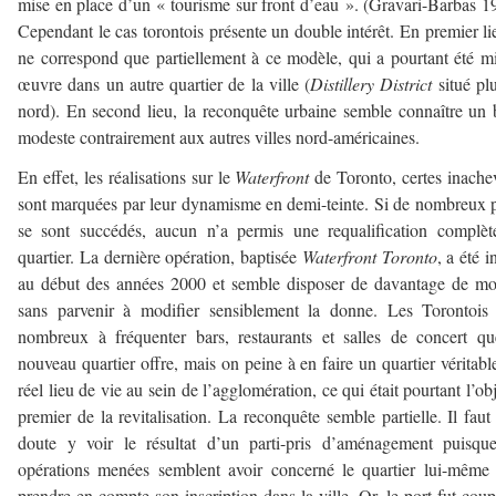
mise en place d’un « tourisme sur front d’eau ». (Gravari-Barbas 1
Cependant le cas torontois présente un double intérêt. En premier lie
ne correspond que partiellement à ce modèle, qui a pourtant été m
œuvre dans un autre quartier de la ville (
Distillery District
situé pl
nord). En second lieu, la reconquête urbaine semble connaître un 
modeste contrairement aux autres villes nord-américaines.
En effet, les réalisations sur le
Waterfront
de Toronto, certes inache
sont marquées par leur dynamisme en demi-teinte. Si de nombreux 
se sont succédés, aucun n’a permis une requalification complè
quartier. La dernière opération, baptisée
Waterfront Toronto
, a été i
au début des années 2000 et semble disposer de davantage de m
sans parvenir à modifier sensiblement la donne. Les Torontois
nombreux à fréquenter bars, restaurants et salles de concert q
nouveau quartier offre, mais on peine à en faire un quartier véritabl
réel lieu de vie au sein de l’agglomération, ce qui était pourtant l’obj
premier de la revitalisation. La reconquête semble partielle. Il faut
doute y voir le résultat d’un parti-pris d’aménagement puisqu
opérations menées semblent avoir concerné le quartier lui-même
prendre en compte son inscription dans la ville. Or, le port fut cou