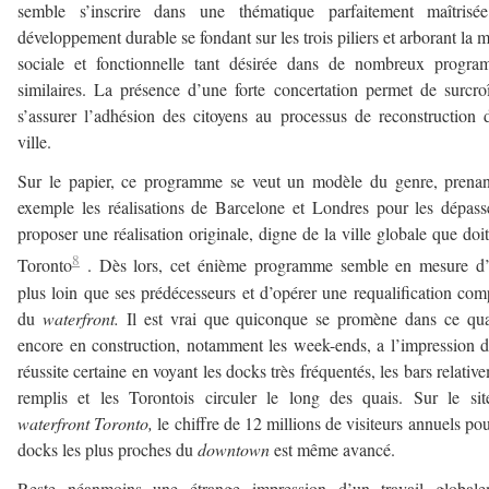
semble s’inscrire dans une thématique parfaitement maîtrisé
développement durable se fondant sur les trois piliers et arborant la m
sociale et fonctionnelle tant désirée dans de nombreux progra
similaires. La présence d’une forte concertation permet de surcro
s’assurer l’adhésion des citoyens au processus de reconstruction 
ville.
Sur le papier, ce programme se veut un modèle du genre, prena
exemple les réalisations de Barcelone et Londres pour les dépass
proposer une réalisation originale, digne de la ville globale que doit
8
Toronto
. Dès lors, cet énième programme semble en mesure d’a
plus loin que ses prédécesseurs et d’opérer une requalification com
du
waterfront.
Il est vrai que quiconque se promène dans ce qua
encore en construction, notamment les week-ends, a l’impression 
réussite certaine en voyant les docks très fréquentés, les bars relativ
remplis et les Torontois circuler le long des quais. Sur le si
waterfront Toronto,
le chiffre de 12 millions de visiteurs annuels pou
docks les plus proches du
downtown
est même avancé.
Reste néanmoins une étrange impression d’un travail globale