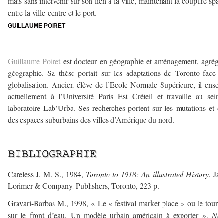
mais sans intervenir sur son lien à la ville, maintenant la coupure spa
entre la ville-centre et le port.
GUILLAUME POIRET
—
Guillaume Poiret
est docteur en géographie et aménagement, agré
géographie. Sa thèse portait sur les adaptations de Toronto face
globalisation. Ancien élève de l’Ecole Normale Supérieure, il ens
actuellement à l’Université Paris Est Créteil et travaille au se
laboratoire Lab’Urba. Ses recherches portent sur les mutations et 
des espaces suburbains des villes d’Amérique du nord.
___
—
BIBLIOGRAPHIE
Careless J. M. S., 1984,
Toronto to 1918: An illustrated History
, 
Lorimer & Company, Publishers, Toronto, 223 p.
Gravari-Barbas M., 1998, « Le « festival market place » ou le tou
sur le front d’eau. Un modèle urbain américain à exporter »,
N