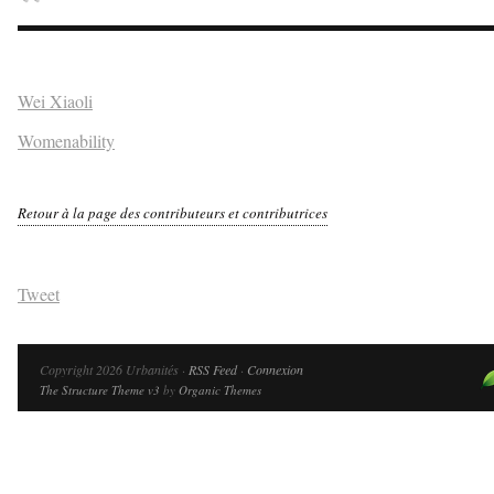
–
Wei Xiaoli
Womenability
–
Retour à la page des contributeurs et contributrices
–
Tweet
Copyright 2026 Urbanités ·
RSS Feed
·
Connexion
The Structure Theme v3
by
Organic Themes