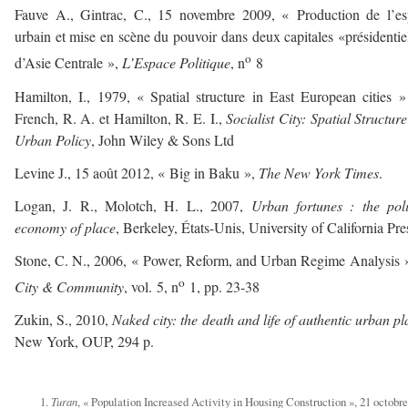
Fauve A., Gintrac, C., 15 novembre 2009, « Production de l’es
urbain et mise en scène du pouvoir dans deux capitales «présidentie
o
d’Asie Centrale »,
L’Espace Politique
, n
8
Hamilton, I., 1979, « Spatial structure in East European cities »
French, R. A. et Hamilton, R. E. I.,
Socialist City: Spatial Structur
Urban Policy
, John Wiley & Sons Ltd
Levine J., 15 août 2012, « Big in Baku »,
The New York Times
.
Logan, J. R., Molotch, H. L., 2007,
Urban fortunes : the poli
economy of place
, Berkeley, États-Unis, University of California Pre
Stone, C. N., 2006, « Power, Reform, and Urban Regime Analysis »
o
City & Community
, vol. 5, n
1, pp. 23‑38
Zukin, S., 2010,
Naked city: the death and life of authentic urban pl
New York, OUP, 294 p.
Turan
, « Population Increased Activity in Housing Construction », 21 octobr