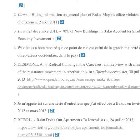
[
]
Turan
, « Hiding information on general plan of Baku, Mayor’s office violates 
of citizens
», 2 août 2011 [
]
Turan
, 23 décembre 2011, « 70% of New Buildings in Baku Account for Sha
Economy Investment » [
]
Wikileaks a bien montré que ce point de vue est celui de la grande majorité 
observateurs occidentaux dans le pays [
]
DESIMONE, A., « Radical thinking in the Caucasus: an interview with a 
of the resistance movement in Azerbaijan » in :
Opendemocracy.net,
30 juil
2013
http://www.opendemocracy.net/can-europe-make-it/arturo-
desimone/radical-thinking-in-caucasus-interview-with-member-of-resistanc
]
Je m’appuie ici sur une série d’entretiens que j’ai effectuée à Bakou en févri
2012 et mars 2013. [
]
RFE/RL, « Baku Doles Out Apartments To Journalists », 24 juillet 2013,
http://www.rferl.org/content/azerbaijan-apartments-for-journalists-
aliyev/25055301.html
[
]