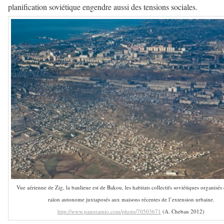
planification soviétique engendre aussi des tensions sociales.
Vue aérienne de Zig, la banlieue est de Bakou, les habitats collectifs soviétiques organisés
raïon autonome juxtaposés aux maisons récentes de l’extension urbaine.
http://www.panoramio.com/photo/70503671
(A. Cheban 2012)