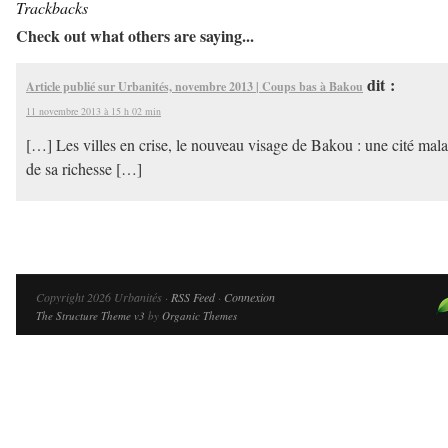
Trackbacks
Check out what others are saying...
dit :
Article publié sur Urbanités, novembre 2013 | Coups bas à Bakou
11 novembre 2013 à 15 h 02 min
[…] Les villes en crise, le nouveau visage de Bakou : une cité mal
de sa richesse […]
Copyright 2026 Urbanités ·
RSS Feed
·
Connexion
The Structure Theme v3
by
Organic Themes