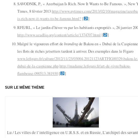
SAVODNIK, P., « Azerbaijan Is Rich. Now It Wants to Be Famous. », New 
Times, 8 février 2013
http://www.nytimes.com/2013/02/10/magazine/azerba
is-rich-now-it-wants-to-be-famous.html?
[
]
RFE/RL, « Le jardin d’hiver vu par les habitants expropriés », 26 janvier 200
http://www.azadliq.org/content/article/1374707.html
[
]
Malgré le vigoureux effort de
branding
de Bakou en « Dubaï de la Caspienne
les flots de riches jetsetters tardent à arriver. Des exemples dans le Figaro
www.lefigaro.fr/culture/2012/11/23/03004-20121123ARTFIG00329-bakou-le
dubai-de-la-caspienne.php
http://madame.lefigaro.fr/art-de-vivre/bakou-
flambeuse-090513-381930
[
]
SUR LE MÊME THÈME
Lu / Les villes de l’intelligence en U.R.S.S. et en Russie, L’archipel des savan