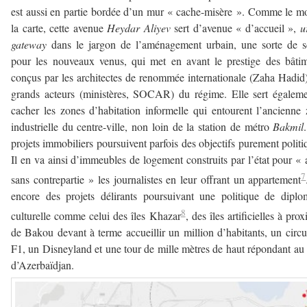
est aussi en partie bordée d’un mur « cache-misère ». Comme le m
la carte, cette avenue
Heydar Aliyev
sert d’avenue « d’accueil »,
u
gateway
dans le jargon de l’aménagement urbain, une sorte de s
pour les nouveaux venus, qui met en avant le prestige des bâti
conçus par les architectes de renommée internationale (Zaha Hadid)
grands acteurs (ministères, SOCAR) du régime. Elle sert égalem
cacher les zones d’habitation informelle qui entourent l’ancienne
industrielle du centre-ville, non loin de la station de métro
Bakmil
projets immobiliers poursuivent parfois des objectifs purement politi
Il en va ainsi d’immeubles de logement construits par l’état pour « 
7
sans contrepartie » les journalistes en leur offrant un appartement
encore des projets délirants poursuivant une politique de diplo
8
culturelle comme celui des îles Khazar
, des îles artificielles à prox
de Bakou devant à terme accueillir un million d’habitants, un circu
F1, un Disneyland et une tour de mille mètres de haut répondant a
d’Azerbaïdjan.