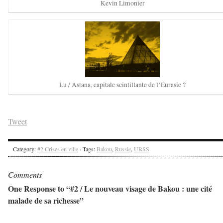
Kevin Limonier
Lu / Astana, capitale scintillante de l’Eurasie ?
Tweet
Category:
#2 Crises en ville
· Tags:
Bakou
,
Russie
,
URSS
Comments
One Response to “#2 / Le nouveau visage de Bakou : une cité
malade de sa richesse”