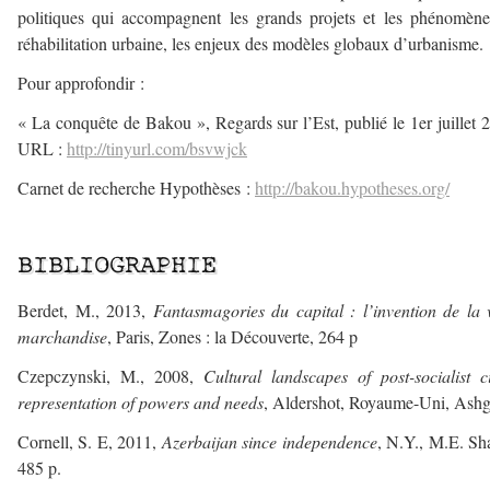
politiques qui accompagnent les grands projets et les phénomèn
réhabilitation urbaine, les enjeux des modèles globaux d’urbanisme.
Pour approfondir :
« La conquête de Bakou », Regards sur l’Est, publié le 1er juillet 
URL :
http://tinyurl.com/bsvwjck
Carnet de recherche Hypothèses :
http://bakou.hypotheses.org/
–
BIBLIOGRAPHIE
Berdet, M., 2013,
Fantasmagories du capital : l’invention de la v
marchandise
, Paris, Zones : la Découverte, 264 p
Czepczynski, M., 2008,
Cultural landscapes of post-socialist ci
representation of powers and needs
, Aldershot, Royaume-Uni, Ashg
Cornell, S. E, 2011,
Azerbaijan since independence
, N.Y., M.E. Sh
485 p.