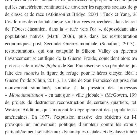
qui les caractérisent continuent de traverser les rapports sociaux de g
de classe et de race (Atkinson et Bridge, 2004 ; Tuck et Yang, 2
Ces formes de colonialisme se sont trouvées exacerbées, dans le con
de l’Ouest étasunien, dans la « ruée vers l’or », dépossédant ains
populations natives (Martí, 2006), puis dans les restructuratio
économiques post Seconde Guerre mondiale (Schafran, 2013).
restructurations, qui ont catapulté la Silicon Valley en épicent
l’avancement scientifique de la Guerre Froide, coïncident alors av
processus de «
white flight
» de San Francisco vers sa périphérie, ju
faire des
suburbs
la figure du refuge pour le héros citoyen idéal 
Guerre froide (Chun, 2011). La ville de San Francisco est prise da
mouvement simultané, soumise à la pression des processu
«
Manhattanization
» en tant que « ville globale » (McGovern, 199
de projets de destruction-reconstruction de certains quartiers, te
Western Addition, qui amorcent le dépeuplement des populations 
américaines. En 1977, l’expulsion massive des résidents du I-
provoque un mouvement politique d’ampleur contre les expulsi
particulièrement sensible aux dynamiques raciales et de classe inhér