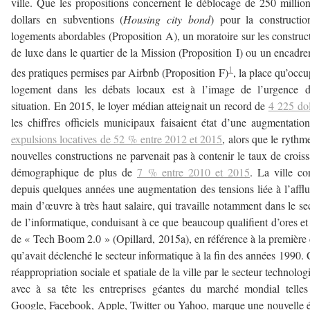
ville. Que les propositions concernent le déblocage de 250 millio
dollars en subventions (
Housing
city bond
) pour la constructi
logements abordables (Proposition A), un moratoire sur les construc
de luxe dans le quartier de la Mission (Proposition I) ou un encadr
1
des pratiques permises par Airbnb (Proposition F)
, la place qu’occu
logement dans les débats locaux est à l’image de l’urgence d
situation. En 2015, le loyer médian atteignait un record de
4 225 dol
les chiffres officiels municipaux faisaient état d’une augmentatio
expulsions locatives de 52 % entre 2012 et 2015
, alors que le rythm
nouvelles constructions ne parvenait pas à contenir le taux de crois
démographique de plus de
7 % entre 2010 et 2015
. La ville co
depuis quelques années une augmentation des tensions liée à l’affl
main d’œuvre à très haut salaire, qui travaille notamment dans le se
de l’informatique, conduisant à ce que beaucoup qualifient d’ores et
de « Tech Boom 2.0 » (Opillard, 2015a), en référence à la première 
qu’avait déclenché le secteur informatique à la fin des années 1990. 
réappropriation sociale et spatiale de la ville par le secteur technolog
avec à sa tête les entreprises géantes du marché mondial telle
Google, Facebook, Apple, Twitter ou Yahoo, marque une nouvelle 