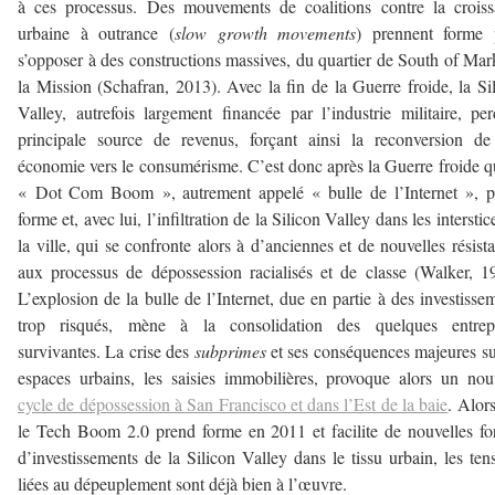
à ces processus. Des mouvements de coalitions contre la crois
urbaine à outrance (
slow growth movements
) prennent forme 
s’opposer à des constructions massives, du quartier de South of Mar
la Mission (Schafran, 2013). Avec la fin de la Guerre froide, la Si
Valley, autrefois largement financée par l’industrie militaire, pe
principale source de revenus, forçant ainsi la reconversion d
économie vers le consumérisme. C’est donc après la Guerre froide q
« Dot Com Boom », autrement appelé « bulle de l’Internet », p
forme et, avec lui, l’infiltration de la Silicon Valley dans les interstic
la ville, qui se confronte alors à d’anciennes et de nouvelles résist
aux processus de dépossession racialisés et de classe (Walker, 1
L’explosion de la bulle de l’Internet, due en partie à des investisse
trop risqués, mène à la consolidation des quelques entrepr
survivantes. La crise des
subprimes
et ses conséquences majeures su
espaces urbains, les saisies immobilières, provoque alors un no
cycle de dépossession à San Francisco et dans l’Est de la baie
. Alor
le Tech Boom 2.0 prend forme en 2011 et facilite de nouvelles f
d’investissements de la Silicon Valley dans le tissu urbain, les ten
liées au dépeuplement sont déjà bien à l’œuvre.