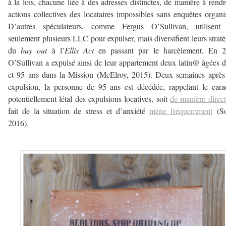
à la fois, chacune liée à des adresses distinctes, de manière à rendr
actions collectives des locataires impossibles sans enquêtes organi
D’autres spéculateurs, comme Fergus O’Sullivan, utilisent
seulement plusieurs LLC pour expulser, mais diversifient leurs straté
du
buy out
à l’
Ellis Act
en passant par le harcèlement. En 2
O’Sullivan a expulsé ainsi de leur appartement deux latin@ âgées 
et 95 ans dans la Mission (McElroy, 2015). Deux semaines après
expulsion, la personne de 95 ans est décédée, rappelant le cara
potentiellement létal des expulsions locatives, soit
de manière direc
fait de la situation de stress et d’anxiété
mène fréquemment
(So
2016).
–