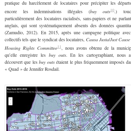
pratique du harcèlement de locataires pour précipiter les départ
10
encore les indemnisations illégales (
buy outs
.) touc
particulièrement des locataires racialisés, sans-papiers et ne parlan
anglais, qui sont systématiquement absents des données quantita
(Zamudio, 2012). En 2015, après une campagne politique avec
collectifs tels que le syndicat des locataires,
Causa Justa
/
Just Cause
11
Housing Rights Committee
, nous avons obtenu de la municipa
qu’elle enregistre les
buy outs
. En les cartographiant, nous a
découvert que les
buy outs
étaient le plus fréquemment imposés da
« Quad » de Jennifer Rosdail.
–