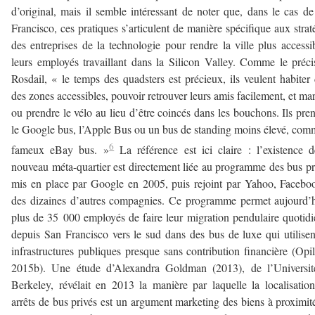
d’original, mais il semble intéressant de noter que, dans le cas d
Francisco, ces pratiques s’articulent de manière spécifique aux strat
des entreprises de la technologie pour rendre la ville plus accessi
leurs employés travaillant dans la Silicon Valley. Comme le préci
Rosdail, « le temps des quadsters est précieux, ils veulent habiter
des zones accessibles, pouvoir retrouver leurs amis facilement, et ma
ou prendre le vélo au lieu d’être coincés dans les bouchons. Ils pre
le Google bus, l’Apple Bus ou un bus de standing moins élevé, com
6
fameux eBay bus. »
La référence est ici claire : l’existence 
nouveau méta-quartier est directement liée au programme des bus pr
mis en place par Google en 2005, puis rejoint par Yahoo, Facebo
des dizaines d’autres compagnies. Ce programme permet aujourd’
plus de 35 000 employés de faire leur migration pendulaire quotid
depuis San Francisco vers le sud dans des bus de luxe qui utilisen
infrastructures publiques presque sans contribution financière (Opil
2015b). Une étude d’Alexandra Goldman (2013), de l’Universit
Berkeley, révélait en 2013 la manière par laquelle la localisatio
arrêts de bus privés est un argument marketing des biens à proximit