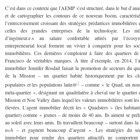
C’est dans ce contexte que l’AEMP s’est structuré, dans le but d’ana
et de cartographier les contours de ce nouveau boom, caractéris
l’entrecroisement croissant des stratégies prédatrices immobilières 
celles des grandes entreprises de la technologie. Les mill
d’ingénieur.e.s au salaire confortable attirés par l’écosys
entrepreneurial local forment un vivier à conquérir pour les soc
immobilières. Ces dernières s’emploient à faire des quartiers d
Francisco de véritables marques. À titre d’exemple, en 2014, l’
immobilier Jennifer Rosdail faisait la promotion de secteurs du qua
de la Mission – un quartier habité historiquement par les cla
5
populaires et les populations latin@
– comme « le Quad, un nou
méta-quartier », désignant un quadrilatère à cheval sur le quartier 
Mission et Noe Valley dans lequel les valeurs immobilières sont les
élevées. L’agent immobilier décrit les « Quadsters » (les habitan
quartier) comme « jeunes – de moins de 40 ans. Ils aiment se prél
au soleil avec leurs amis. Ils travaillent beaucoup – surtout dans la
tech
– et gagnent beaucoup d’argent ». Les stratégies du sec
immobilier pour rendre des quartiers attractifs ne comportent