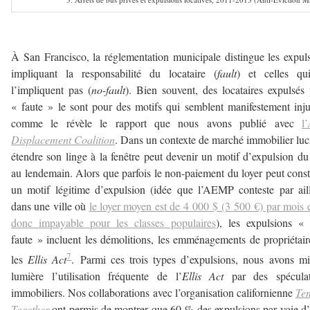
–
À San Francisco, la réglementation municipale distingue les expul
impliquant la responsabilité du locataire (
fault
) et celles qu
l’impliquent pas (
no-fault
). Bien souvent, des locataires expulsés
« faute » le sont pour des motifs qui semblent manifestement inju
comme le révèle le rapport que nous avons publié avec
l’
Displacement Coalition
. Dans un contexte de marché immobilier lucr
étendre son linge à la fenêtre peut devenir un motif d’expulsion du
au lendemain. Alors que parfois le non-paiement du loyer peut const
un motif légitime d’expulsion (idée que l’AEMP conteste par ail
dans une ville où
le loyer moyen est de 4 000 $ (3 500 €) par mois e
donc impayable pour les classes populaires
), les expulsions «
faute » incluent les démolitions, les emménagements de propriétair
7
les
Ellis Act
. Parmi ces trois types d’expulsions, nous avons m
lumière l’utilisation fréquente de l’
Ellis Act
par des spéculat
immobiliers. Nos collaborations avec l’organisation californienne
Ten
Together
ont permis de montrer que 60 % des expulsions par voie d’