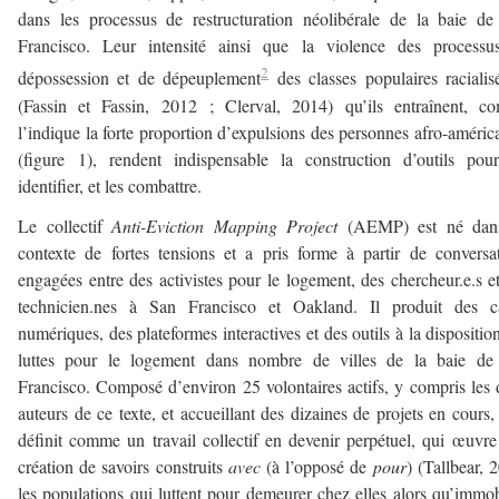
dans les processus de restructuration néolibérale de la baie d
Francisco. Leur intensité ainsi que la violence des processu
2
dépossession et de dépeuplement
des classes populaires racialis
(Fassin et Fassin, 2012 ; Clerval, 2014) qu’ils entraînent, c
l’indique la forte proportion d’expulsions des personnes afro-améric
(figure 1), rendent indispensable la construction d’outils pou
identifier, et les combattre.
Le collectif
Anti-Eviction Mapping Project
(AEMP) est né dan
contexte de fortes tensions et a pris forme à partir de conversa
engagées entre des activistes pour le logement, des chercheur.e.s e
technicien.nes à San Francisco et Oakland. Il produit des ca
numériques, des plateformes interactives et des outils à la dispositio
luttes pour le logement dans nombre de villes de la baie de
Francisco. Composé d’environ 25 volontaires actifs, y compris les
auteurs de ce texte, et accueillant des dizaines de projets en cours, 
définit comme un travail collectif en devenir perpétuel, qui œuvre
création de savoirs construits
avec
(à l’opposé de
pour
) (Tallbear, 
les populations qui luttent pour demeurer chez elles alors qu’immob