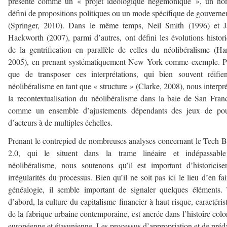
présenté comme un « projet idéologique hégémonique », un no
défini de propositions politiques ou un mode spécifique de gouvern
(Springer, 2010). Dans le même temps, Neil Smith (1996) et J
Hackworth (2007), parmi d’autres, ont défini les évolutions histor
de la gentrification en parallèle de celles du néolibéralisme (Ha
2005), en prenant systématiquement New York comme exemple. Pl
que de transposer ces interprétations, qui bien souvent réifie
néolibéralisme en tant que « structure » (Clarke, 2008), nous interpr
la recontextualisation du néolibéralisme dans la baie de San Fran
comme un ensemble d’ajustements dépendants des jeux de pou
d’acteurs à de multiples échelles.
Prenant le contrepied de nombreuses analyses concernant le Tech
2.0, qui le situent dans la trame linéaire et indépassabl
néolibéralisme, nous soutenons qu’il est important d’historicise
irrégularités du processus. Bien qu’il ne soit pas ici le lieu d’en fai
généalogie, il semble important de signaler quelques éléments.
d’abord, la culture du capitalisme financier à haut risque, caractéris
de la fabrique urbaine contemporaine, est ancrée dans l’histoire colo
européenne et étasunienne. Les processus d’appropriation et de préd