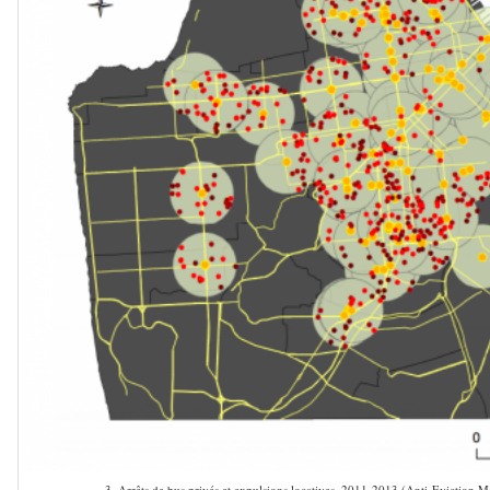
3. Arrêts de bus privés et expulsions locatives, 2011-2013 (Anti-Eviction 