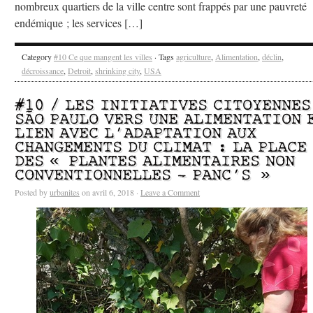
nombreux quartiers de la ville centre sont frappés par une pauvreté
endémique ; les services […]
Category
#10 Ce que mangent les villes
· Tags
agriculture
,
Alimentation
,
déclin
,
décroissance
,
Detroit
,
shrinking city
,
USA
#10 / LES INITIATIVES CITOYENNES
SÃO PAULO VERS UNE ALIMENTATION 
LIEN AVEC L’ADAPTATION AUX
CHANGEMENTS DU CLIMAT : LA PLACE
DES « PLANTES ALIMENTAIRES NON
CONVENTIONNELLES – PANC’S »
Posted by
urbanites
on avril 6, 2018 ·
Leave a Comment