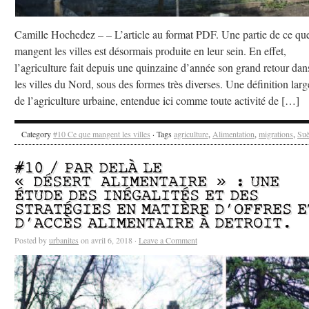
Camille Hochedez – – L’article au format PDF. Une partie de ce qu
mangent les villes est désormais produite en leur sein. En effet,
l’agriculture fait depuis une quinzaine d’année son grand retour dan
les villes du Nord, sous des formes très diverses. Une définition larg
de l’agriculture urbaine, entendue ici comme toute activité de […]
Category
#10 Ce que mangent les villes
· Tags
agriculture
,
Alimentation
,
migrations
,
Su
#10 / PAR DELÀ LE
« DÉSERT ALIMENTAIRE » : UNE
ÉTUDE DES INÉGALITÉS ET DES
STRATÉGIES EN MATIÈRE D’OFFRES E
D’ACCÈS ALIMENTAIRE À DETROIT.
Posted by
urbanites
on avril 6, 2018 ·
Leave a Comment