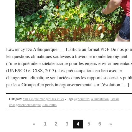
Lawrency De Albuquerque – – L’article au format PDF De nos jour
les questions climatiques soulevées à travers le monde témoignent
d’une inquiétude sociétale accrue pour les enjeux environnementau
(UNESCO et CISS, 2013). Les préoccupations en lien avec le
changement climatique sont actées dans les rapports successifs publ
par le « Groupe d’experts intergouvernemental sur l’évolution […]
Category
#10 Ce que mangent les villes
· Tags
agriculture
,
Alimentation
,
Brésil
,
changement climatique
,
Sao Paulo
«
1
2
3
4
5
6
»