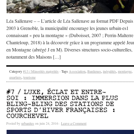
Léa Sallenave – – L’article de Léa Sallenave au format PDF Depuis
2003 à Grenoble, la municipalité encourage les jeunes urbain·es1
connaissant « peu la montagne » (Duboisset, 2007 ; Perrin-Malterre
Chanteloup, 2018) à la découvrir grâce à un programme appelé Jeu
en Montagne (abrégé J en M). Diverses structures socio-culturelles,
notamment des Maisons […]
Category
#13 / Minorités majorités
· Tags
Association
,
Banlieues
,
inégalités
,
montagne
,
quartiers
,
tourisme
#7 / LUXE, ÉCLAT ET ENTRE-
SOI : IMMERSION DANS LA PLUS
BLING-BLING DES STATIONS DE
SPORTS D’HIVER FRANÇAISES :
COURCHEVEL
Posted by
urbanites
on juin 24, 2016 ·
Leave a Comment