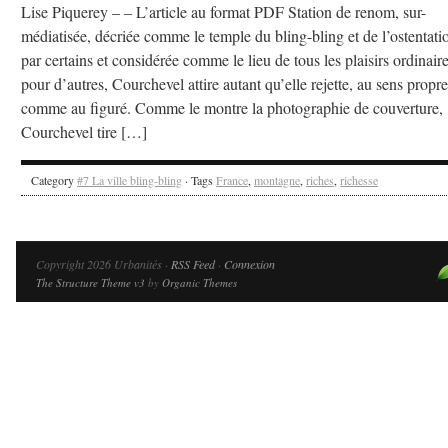
Lise Piquerey – – L’article au format PDF Station de renom, sur-
médiatisée, décriée comme le temple du bling-bling et de l’ostentati
par certains et considérée comme le lieu de tous les plaisirs ordinair
pour d’autres, Courchevel attire autant qu’elle rejette, au sens propre
comme au figuré. Comme le montre la photographie de couverture,
Courchevel tire […]
Category
#7 La ville bling-bling
· Tags
France
,
montagne
,
riches
,
richesse
Copyright 2026 Urbanités ·
RSS Feed
·
Connexion
The Structure Theme v3
by
Organic Themes