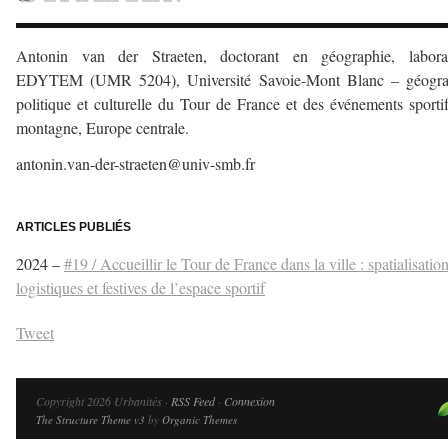
Antonin van der Straeten, doctorant en géographie, laborat
EDYTEM (UMR 5204), Université Savoie-Mont Blanc – géogra
politique et culturelle du Tour de France et des événements sporti
montagne, Europe centrale.
antonin.van-der-straeten@univ-smb.fr
–
ARTICLES PUBLIÉS
2024 –
#19 / Accueillir le Tour de France dans la ville : spatialisatio
logistiques et festives de l’espace sportif
Tweet
Copyright 2026 Urbanités ·
RSS Feed
·
Connexion
The Structure Theme v3
by
Organic Themes