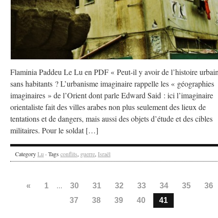
Flaminia Paddeu Le Lu en PDF « Peut-il y avoir de l’histoire urbai
sans habitants ? L’urbanisme imaginaire rappelle les « géographies
imaginaires » de l’Orient dont parle Edward Said : ici l’imaginaire
orientaliste fait des villes arabes non plus seulement des lieux de
tentations et de dangers, mais aussi des objets d’étude et des cibles
militaires. Pour le soldat […]
Category
Lu
· Tags
conflits
,
guerre
,
Israël
«
1
...
30
31
32
33
34
35
36
37
38
39
40
41