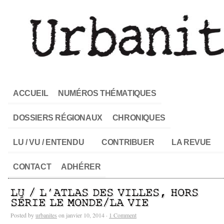
ACCUEIL
NUMÉROS THÉMATIQUES
DOSSIERS RÉGIONAUX
CHRONIQUES
LU / VU / ENTENDU
CONTRIBUER
LA REVUE
CONTACT
ADHÉRER
LU / L’ATLAS DES VILLES, HORS
SÉRIE LE MONDE/LA VIE
Posted by
urbanites
on janvier 10, 2014 ·
1 Comment