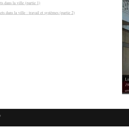
s dans la ville (partie 1)
s dans la ville : travail et systèmes (partie 2)
Lu
Vu / Les pavillons Prouvé de Tourcoing,
19
mérique. Spatialités et
exemples de l’audace architecturale des
ar
rs
années 1950
n