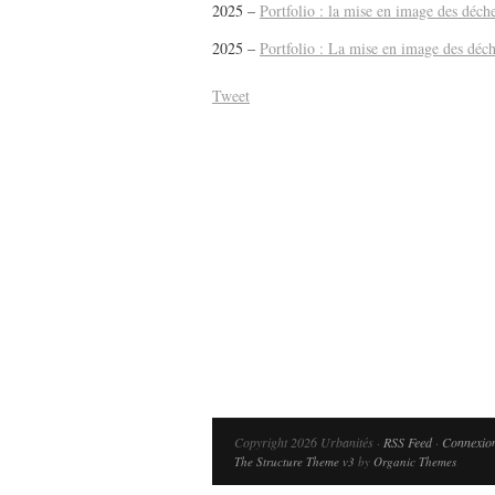
2025 –
Portfolio : la mise en image des déchet
2025 –
Portfolio : La mise en image des déchet
Tweet
Lu /
Sous le feu du nu
énergie des data cente
Copyright 2026 Urbanités ·
RSS Feed
·
Connexio
The Structure Theme v3
by
Organic Themes