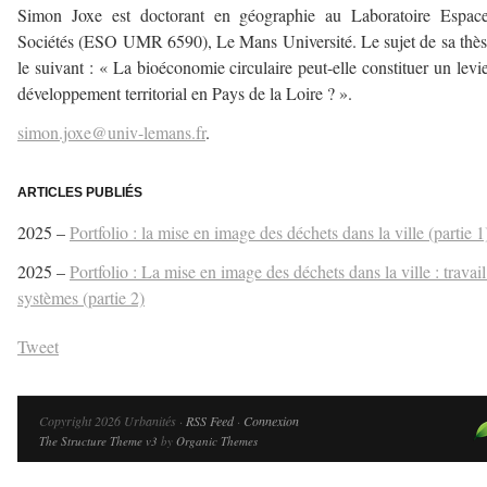
Simon Joxe est doctorant en géographie au Laboratoire Espace
Sociétés (ESO UMR 6590), Le Mans Université. Le sujet de sa thès
le suivant : « La bioéconomie circulaire peut-elle constituer un levi
développement territorial en Pays de la Loire ? ».
simon.joxe@univ-lemans.fr
.
–
ARTICLES PUBLIÉS
2025 –
Portfolio : la mise en image des déchets dans la ville (partie 1
2025 –
Portfolio : La mise en image des déchets dans la ville : travail
systèmes (partie 2)
Tweet
Copyright 2026 Urbanités ·
RSS Feed
·
Connexion
The Structure Theme v3
by
Organic Themes