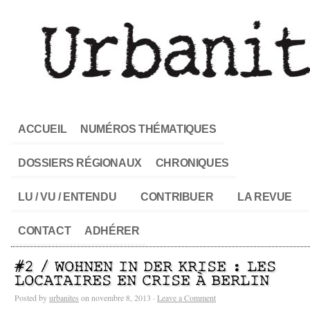
ACCUEIL
NUMÉROS THÉMATIQUES
DOSSIERS RÉGIONAUX
CHRONIQUES
LU / VU / ENTENDU
CONTRIBUER
LA REVUE
CONTACT
ADHÉRER
#2 / WOHNEN IN DER KRISE : LES
LOCATAIRES EN CRISE À BERLIN
Posted by
urbanites
on novembre 8, 2013 ·
Leave a Comment