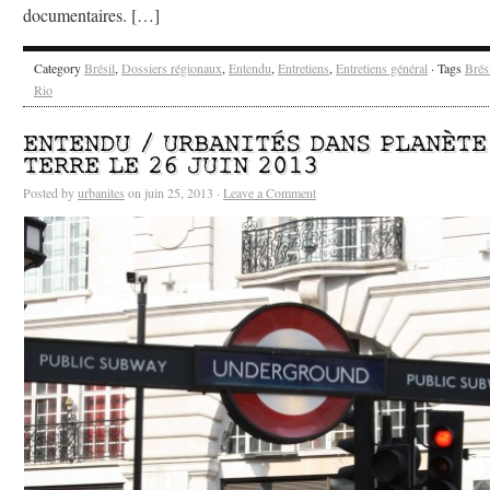
documentaires. […]
Category
Brésil
,
Dossiers régionaux
,
Entendu
,
Entretiens
,
Entretiens général
· Tags
Brés
Rio
ENTENDU / URBANITÉS DANS PLANÈTE
TERRE LE 26 JUIN 2013
Posted by
urbanites
on juin 25, 2013 ·
Leave a Comment