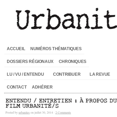
ACCUEIL
NUMÉROS THÉMATIQUES
DOSSIERS RÉGIONAUX
CHRONIQUES
LU / VU / ENTENDU
CONTRIBUER
LA REVUE
CONTACT
ADHÉRER
ENTENDU / ENTRETIEN : À PROPOS DU
FILM URBANITÉ/S
Posted by
urbanites
on juillet 30, 2014 ·
2 Comments