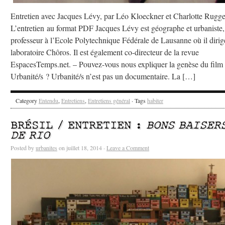
Entretien avec Jacques Lévy, par Léo Kloeckner et Charlotte Rugge
L’entretien au format PDF Jacques Lévy est géographe et urbaniste,
professeur à l’Ecole Polytechnique Fédérale de Lausanne où il dirig
laboratoire Chôros. Il est également co-directeur de la revue
EspacesTemps.net. – Pouvez-vous nous expliquer la genèse du film
Urbanité/s ? Urbanité/s n’est pas un documentaire. La […]
Category
Entendu
,
Entretiens
,
Entretiens général
· Tags
habiter
BRÉSIL / ENTRETIEN :
BONS BAISER
DE RIO
Posted by
urbanites
on juillet 18, 2014 ·
Leave a Comment