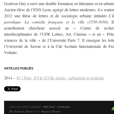
Goulven Oiry a suivi une double formation en littérature et en urban
Ancien élève de l’ENS Lyon, agrégé de lettres modernes, il a soute
2012 une thèse de lettres et de sociologie urbaine intitulée
L’I
parodique. La comédie française et la ville (1550-1650)
. I
actuellement chercheur associé au « Centre de recher
interdisciplinaires de l’UFR Lettres, Art, Cinéma » et au « Pôl
sciences de la ville » de l’Université Paris 7. Il enseigne les lett
l’Université de Savoie et à la Cité Scolaire Internationale de Fe
Voltaire.
–
ARTICLES PUBLIÉS
2014 –
#3 / Paris, XVIe-XVIIe siècles : urbanisme et érotisme
Copyright 2026 Urbanités ·
RSS Feed
·
Connexion
The Structure Theme v3
by
Organic Themes