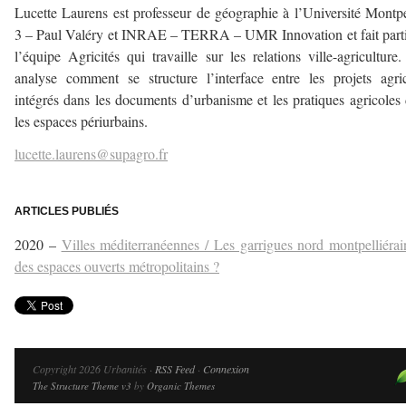
Lucette Laurens est professeur de géographie à l’Université Montpe
3 – Paul Valéry et INRAE – TERRA – UMR Innovation et fait part
l’équipe Agricités qui travaille sur les relations ville-agriculture.
analyse comment se structure l’interface entre les projets agri
intégrés dans les documents d’urbanisme et les pratiques agricoles
les espaces périurbains.
lucette.laurens@supagro.fr
—
ARTICLES PUBLIÉS
2020 –
Villes méditerranéennes / Les garrigues nord montpelliérai
des espaces ouverts métropolitains ?
Copyright 2026 Urbanités ·
RSS Feed
·
Connexion
The Structure Theme v3
by
Organic Themes