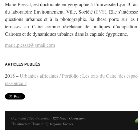
Marie Piessat, est doctorante en géographie à l’université Lyon 3, au
du laboratoire Environnement, Ville, Société (
EVS
). Elle s’intéress
questions urbaines et à la photographie. Sa thèse porte sur les t
terrasses au Caire comme révélateur de pratiques d’adaptation
Cairotes et de dynamiques urbaines dans la capitale égyptienne.
marie.piessat@gmail.com
–
ARTICLES PUBLIÉS
2018 –
Urbanités africaines / Portfolio : Les toits du Caire, des espac
ressource ?
Copyright 2026 Urbanités ·
RSS Feed
·
Connexion
The Structure Theme v3
by
Organic Themes