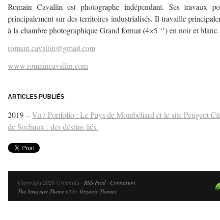
Romain Cavallin est photographe indépendant. Ses travaux por
principalement sur des territoires industrialisés. Il travaille principal
à la chambre photographique Grand format (4×5 ‘’) en noir et blanc.
romain.cavallin@gmail.com
www.romaincavallin.com
–
ARTICLES PUBLIÉS
2019 –
Vu / Portfolio : Le Pays de Montbéliard et le site Peugeot Ci
de Sochaux : des destins liés.
Copyright 2026 Urbanités ·
RSS Feed
·
Connexion
The Structure Theme v3
by
Organic Themes