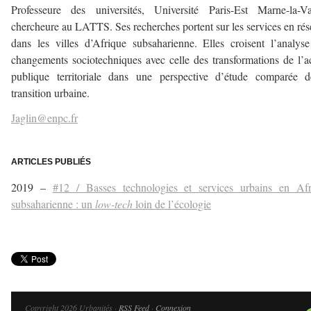
Professeure des universités, Université Paris-Est Marne-la-Va
chercheure au LATTS. Ses recherches portent sur les services en ré
dans les villes d’Afrique subsaharienne. Elles croisent l’analys
changements sociotechniques avec celle des transformations de l’a
publique territoriale dans une perspective d’étude comparée d
transition urbaine.
Jaglin@enpc.fr
—
ARTICLES PUBLIÉS
2019 –
#12 / Basses technologies et services urbains en Afr
subsaharienne : un
low-tech
loin de l’écologie
Copyright 2026 Urbanités ·
RSS Feed
·
Connexion