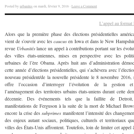
Posted by
urbanites
on mardi, février 9, 2016 ·
Leave a Comment
L’appel au forma
Alors que la première phase des élections présidentielles améric
vient de s’ouvrir avec les
caucus
en Iowa et dans le New Hampshire
revue
Urbanités
lance un appel à contributions portant sur les évolu
des villes états-uniennes, mises en perspective avec les polit
urbaines de l’ère Obama. Après huit ans d’administration démoc
cette année d’élections présidentielles, qui s’achèvera avec l’électi
nouveau président/de la nouvelle présidente le 8 novembre 2016,
offre l’occasion d’interroger l’évolution de la gestion e
l’aménagement des territoires urbains états-uniens durant cette der
décennie. Des événements tels que la faillite de Detroit,
manifestations de Ferguson à la suite de la mort de Michael Bro
encore la crise des
subprimes
manifestent l’intensité des changemen
des enjeux autant sociaux, politiques, culturels et territoriaux qu
villes des États-Unis affrontent. Toutefois, loin de limiter cet appel 