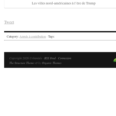
Les villes nord-américaines à l’ère de Trump
Tweet
Category:
Appels à contribution
· Tags:
Copyright 2026 Urbanités ·
RSS Feed
·
Connexion
The Structure Theme v3
by
Organic Themes