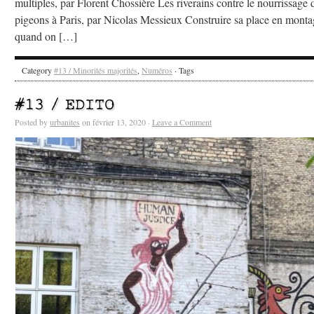
multiples, par Florent Chossière Les riverains contre le nourrissage 
pigeons à Paris, par Nicolas Messieux Construire sa place en mont
quand on […]
Category
#13 / Minorités majorités
,
Numéros
· Tags
#13 / EDITO
Posted by
urbanites
on février 13, 2020 ·
Leave a Comment