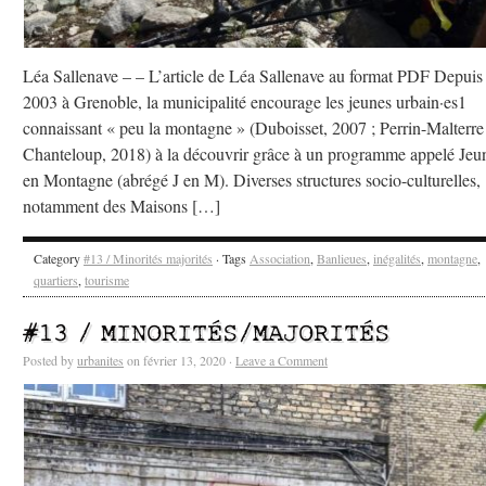
Léa Sallenave – – L’article de Léa Sallenave au format PDF Depuis
2003 à Grenoble, la municipalité encourage les jeunes urbain·es1
connaissant « peu la montagne » (Duboisset, 2007 ; Perrin-Malterre
Chanteloup, 2018) à la découvrir grâce à un programme appelé Jeu
en Montagne (abrégé J en M). Diverses structures socio-culturelles,
notamment des Maisons […]
Category
#13 / Minorités majorités
· Tags
Association
,
Banlieues
,
inégalités
,
montagne
,
quartiers
,
tourisme
#13 / MINORITÉS/MAJORITÉS
Posted by
urbanites
on février 13, 2020 ·
Leave a Comment