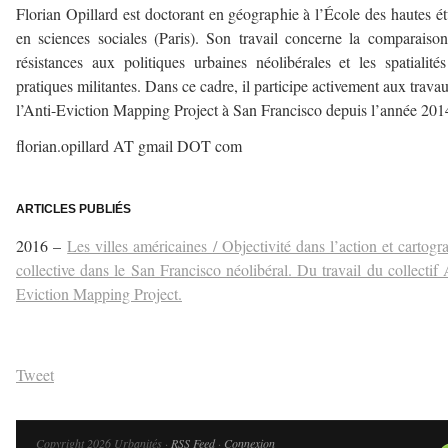
Florian Opillard est doctorant en géographie à l’École des hautes é
en sciences sociales (Paris). Son travail concerne la comparaiso
résistances aux politiques urbaines néolibérales et les spatialité
pratiques militantes. Dans ce cadre, il participe activement aux trava
l’Anti-Eviction Mapping Project à San Francisco depuis l’année 201
florian.opillard AT gmail DOT com
–
ARTICLES PUBLIÉS
2016 –
Les villes américaines / Objectivité dans l’action et cartogr
collective dans le San Francisco néolibéral. Du travail du collectif 
Eviction Mapping Project.
Tweet
Copyright 2026 Urbanités ·
RSS Feed
·
Connexion