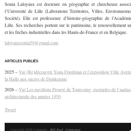
Sonia Laloyaux est docteure en géographie et chercheuse assoc
l’Université de Lille (Laboratoire Territoires, Villes, Environneme
Société). Elle est professeure d’histoire-géographie de l’Académ
Lille. Ses recherches portent sur le patrimoine, le renouvellement u
et les friches industrielles dans les Hauts-de-France et en Belgique.
laloyauxsonia59@gmail.com
–
ARTICLES PUBLIÉS
2025 –
Vu/ (Re)découvrir Yona Friedman et l’exposition Ville Aveni
la Halle aux sucres de Dunkerque
2026 –
Vu/ Les pavillons Prouvé de Tourcoing, exemples de l’audac
architecturale des années 1950
Tweet
Copyright 2026 Urbanités ·
RSS Feed
·
Connexion