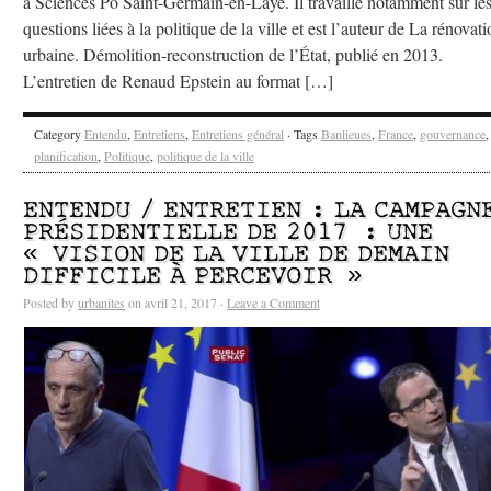
à Sciences Po Saint-Germain-en-Laye. Il travaille notamment sur le
questions liées à la politique de la ville et est l’auteur de La rénovat
urbaine. Démolition-reconstruction de l’État, publié en 2013.
L’entretien de Renaud Epstein au format […]
Category
Entendu
,
Entretiens
,
Entretiens général
· Tags
Banlieues
,
France
,
gouvernance
,
planification
,
Politique
,
politique de la ville
ENTENDU / ENTRETIEN : LA CAMPAGN
PRÉSIDENTIELLE DE 2017 : UNE
« VISION DE LA VILLE DE DEMAIN
DIFFICILE À PERCEVOIR »
Posted by
urbanites
on avril 21, 2017 ·
Leave a Comment