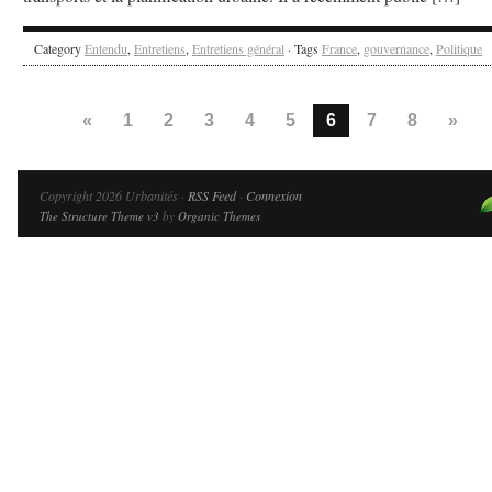
Category
Entendu
,
Entretiens
,
Entretiens général
· Tags
France
,
gouvernance
,
Politique
«
1
2
3
4
5
6
7
8
»
Copyright 2026 Urbanités ·
RSS Feed
·
Connexion
The Structure Theme v3
by
Organic Themes