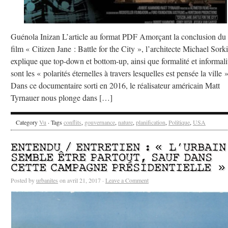
Guénola Inizan L’article au format PDF Amorçant la conclusion du
film « Citizen Jane : Battle for the City », l’architecte Michael Sork
explique que top-down et bottom-up, ainsi que formalité et informali
sont les « polarités éternelles à travers lesquelles est pensée la ville »
Dans ce documentaire sorti en 2016, le réalisateur américain Matt
Tyrnauer nous plonge dans […]
Category
Vu
· Tags
conflits
,
gouvernance
,
nature
,
planification
,
Politique
,
USA
ENTENDU / ENTRETIEN : « L’URBAIN
SEMBLE ÊTRE PARTOUT, SAUF DANS
CETTE CAMPAGNE PRÉSIDENTIELLE »
Posted by
urbanites
on avril 21, 2017 ·
Leave a Comment