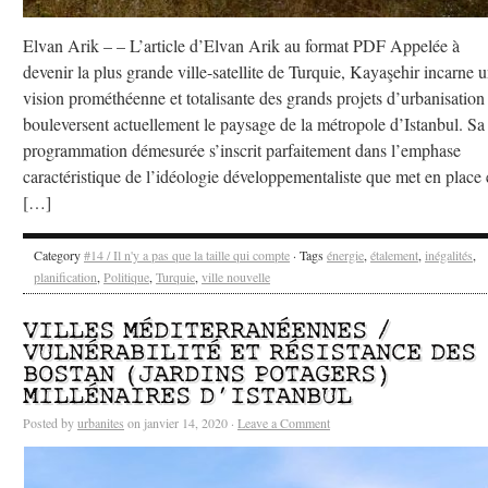
Elvan Arik – – L’article d’Elvan Arik au format PDF Appelée à
devenir la plus grande ville-satellite de Turquie, Kayaşehir incarne 
vision prométhéenne et totalisante des grands projets d’urbanisation
bouleversent actuellement le paysage de la métropole d’Istanbul. Sa
programmation démesurée s’inscrit parfaitement dans l’emphase
caractéristique de l’idéologie développementaliste que met en place 
[…]
Category
#14 / Il n'y a pas que la taille qui compte
· Tags
énergie
,
étalement
,
inégalités
,
planification
,
Politique
,
Turquie
,
ville nouvelle
VILLES MÉDITERRANÉENNES /
VULNÉRABILITÉ ET RÉSISTANCE DES
BOSTAN (JARDINS POTAGERS)
MILLÉNAIRES D’ISTANBUL
Posted by
urbanites
on janvier 14, 2020 ·
Leave a Comment