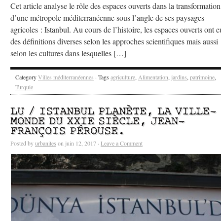
Cet article analyse le rôle des espaces ouverts dans la transformation
d’une métropole méditerranéenne sous l’angle de ses paysages
agricoles : Istanbul. Au cours de l’histoire, les espaces ouverts ont e
des définitions diverses selon les approches scientifiques mais aussi
selon les cultures dans lesquelles […]
Category
Villes méditerranéennes
· Tags
agriculture
,
Alimentation
,
jardins
,
patrimoine
,
Turquie
LU / ISTANBUL PLANÈTE, LA VILLE-
MONDE DU XXIE SIÈCLE, JEAN-
FRANÇOIS PÉROUSE.
Posted by
urbanites
on juin 12, 2017 ·
Leave a Comment