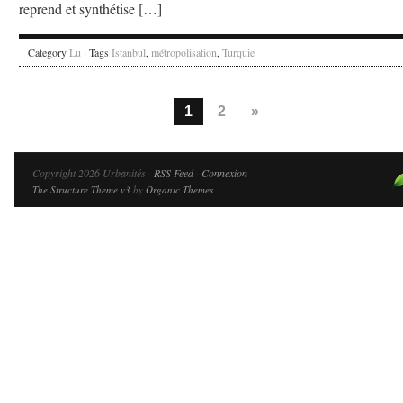
reprend et synthétise […]
Category
Lu
· Tags
Istanbul
,
métropolisation
,
Turquie
1
2
»
Copyright 2026 Urbanités ·
RSS Feed
·
Connexion
The Structure Theme v3
by
Organic Themes