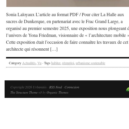
Sonia Laloyaux L’article au format PDF / Pour citer La Halle aux
sucres de Dunkerque, en partenariat avec le Frac Grand Large, a
organisé au premier semestre 2025, une exposition nous plongeant 
l’univers de Yona Friedman, visionnaire de « l’architecture mobile »
Cette exposition était l’occasion de faire connaître les travaux de cet
architecte qui résonnent […]
Category
Actualités
,
Vu
· Tags
habiter
,
réemploi
,
urbanisme soutenable
Copyright 2026 Urbanités ·
RSS Feed
·
Connexion
The Structure Theme v3
by
Organic Themes