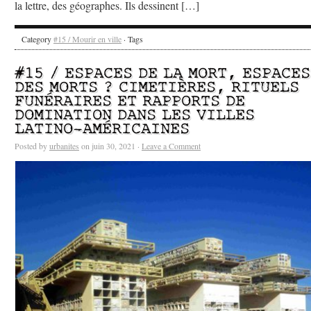
la lettre, des géographes. Ils dessinent […]
Category
#15 / Mourir en ville
· Tags
#15 / ESPACES DE LA MORT, ESPACES
DES MORTS ? CIMETIÈRES, RITUELS
FUNÉRAIRES ET RAPPORTS DE
DOMINATION DANS LES VILLES
LATINO-AMÉRICAINES
Posted by
urbanites
on juin 30, 2021 ·
Leave a Comment