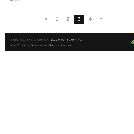
«
1
2
3
4
»
Copyright 2026 Urbanités ·
RSS Feed
·
Connexion
The Structure Theme v3
by
Organic Themes