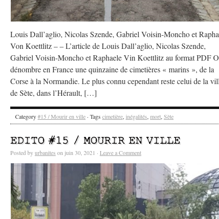
Louis Dall’aglio, Nicolas Szende, Gabriel Voisin-Moncho et Rapha
Von Koettlitz – – L’article de Louis Dall’aglio, Nicolas Szende,
Gabriel Voisin-Moncho et Raphaele Vin Koettlitz au format PDF 
dénombre en France une quinzaine de cimetières « marins », de la
Corse à la Normandie. Le plus connu cependant reste celui de la vil
de Sète, dans l’Hérault, […]
Category
#15 / Mourir en ville
· Tags
cimetière
,
inégalités
,
mort
,
Sète
EDITO #15 / MOURIR EN VILLE
Posted by
urbanites
on juin 30, 2021 ·
Leave a Comment