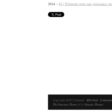
2014 –
#3 / Éléments pour une jouissance spa
Lu /
Sous le feu du nu
énergie des data cente
Copyright 2026 Urbanités ·
RSS Feed
·
Connexio
The Structure Theme v3
by
Organic Themes