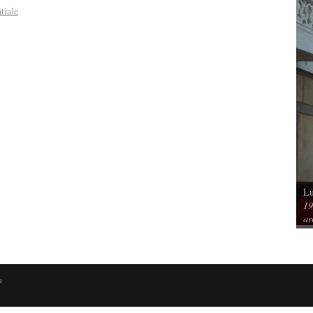
tiale
Lu
Vu / Les pavillons Prouvé de Tourcoing,
19
mérique. Spatialités et
exemples de l’audace architecturale des
ar
rs
années 1950
n