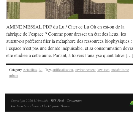
AMINE MESSAL PDF du Lu / Citer ce Lu Où en est-on de la
fabrique de l’espace ? Comme pour dresser un état des lieux, les
auteur·e·s préfèrent filer la métaphore des ressources biophysiques :
l’espace n’est pas une denrée inépuisable, et sa consommation devra
être étudiée à cette aune. Partant, à travers l’analyse quantitative […
Category
Actualités
,
Lu
· Tags
artificialisation
,
environnement
,
low-tech
,
métabolisme
urbain
Copyright 2026 Urbanités ·
RSS Feed
·
Connexion
The Structure Theme v3
by
Organic Themes