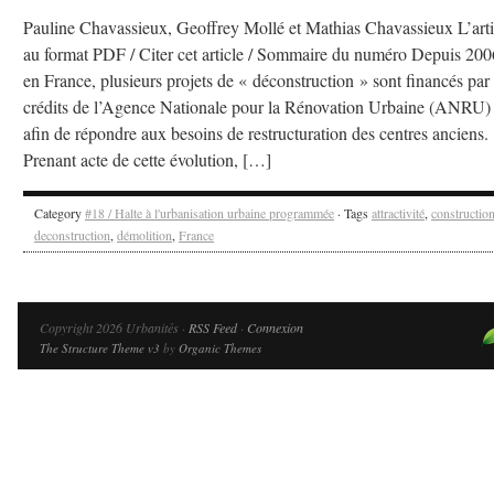
Pauline Chavassieux, Geoffrey Mollé et Mathias Chavassieux L’arti
au format PDF / Citer cet article / Sommaire du numéro Depuis 200
en France, plusieurs projets de « déconstruction » sont financés par 
crédits de l’Agence Nationale pour la Rénovation Urbaine (ANRU)
afin de répondre aux besoins de restructuration des centres anciens.
Prenant acte de cette évolution, […]
Category
#18 / Halte à l'urbanisation urbaine programmée
· Tags
attractivité
,
constructio
deconstruction
,
démolition
,
France
Copyright 2026 Urbanités ·
RSS Feed
·
Connexion
The Structure Theme v3
by
Organic Themes