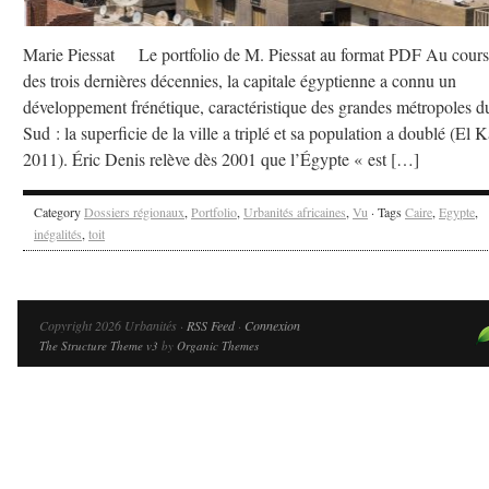
Marie Piessat Le portfolio de M. Piessat au format PDF Au cours
des trois dernières décennies, la capitale égyptienne a connu un
développement frénétique, caractéristique des grandes métropoles d
Sud : la superficie de la ville a triplé et sa population a doublé (El K
2011). Éric Denis relève dès 2001 que l’Égypte « est […]
Category
Dossiers régionaux
,
Portfolio
,
Urbanités africaines
,
Vu
· Tags
Caire
,
Egypte
,
inégalités
,
toit
Copyright 2026 Urbanités ·
RSS Feed
·
Connexion
The Structure Theme v3
by
Organic Themes