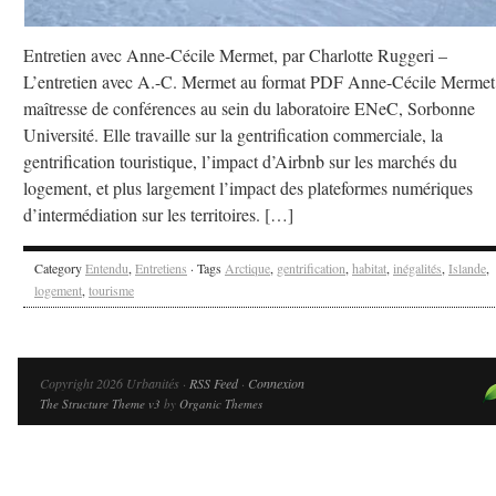
Entretien avec Anne-Cécile Mermet, par Charlotte Ruggeri –
L’entretien avec A.-C. Mermet au format PDF Anne-Cécile Mermet 
maîtresse de conférences au sein du laboratoire ENeC, Sorbonne
Université. Elle travaille sur la gentrification commerciale, la
gentrification touristique, l’impact d’Airbnb sur les marchés du
logement, et plus largement l’impact des plateformes numériques
d’intermédiation sur les territoires. […]
Category
Entendu
,
Entretiens
· Tags
Arctique
,
gentrification
,
habitat
,
inégalités
,
Islande
,
logement
,
tourisme
Copyright 2026 Urbanités ·
RSS Feed
·
Connexion
The Structure Theme v3
by
Organic Themes