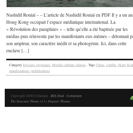
Nashidil Rouiaï – – L’article de Nashidil Rouiaï en PDF Il y a un an
Hong Kong occupait l’espace médiatique international. La
« Révolution des parapluies » – telle qu’elle a été baptisée par les
médias puis réinvestie par les manifestants eux-mêmes – détonnait p
son ampleur, son caractère inédit et sa photogénie. Ici, dans cette
enclave […]
Category
Dossiers régionaux
,
Mondes urbains chinois
· Tags
Chine
,
conflits
,
Hong Ko
manifestations
,
mobilisations
Copyright 2026 Urbanités ·
RSS Feed
·
Connexion
The Structure Theme v3
by
Organic Themes