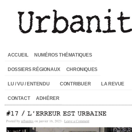
ACCUEIL
NUMÉROS THÉMATIQUES
DOSSIERS RÉGIONAUX
CHRONIQUES
LU / VU / ENTENDU
CONTRIBUER
LA REVUE
CONTACT
ADHÉRER
#17 / L’ERREUR EST URBAINE
Posted by
urbanites
on janvier 16, 2023 ·
Leave a Comment