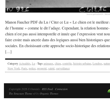
Manon Faucher PDF du Lu / Citer ce Lu « Le chien est le meilleur
de l’homme » comme le dit l’adage. Cependant, la relation homme-
chien n’est pas aussi intemporelle et innée que l’expression veut nou
faire croire mais ancrée dans des logiques aussi bien historiques que
sociales. En choisissant cette approche socio-historique des relation
[…]
Category
Actualités
,
Lu
· Tags
animaux
,
chien
,
contrôle
,
histoire urbaine
,
Londres
,
natur
New York
,
Paris
,
police
,
propreté
,
saleté
,
surveillance
Copyright 2026 Urbanités ·
RSS Feed
·
Connexion
The Structure Theme v3
by
Organic Themes