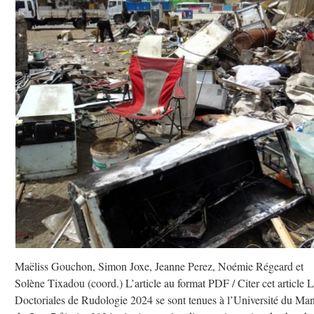
Maëliss Gouchon, Simon Joxe, Jeanne Perez, Noémie Régeard et
Solène Tixadou (coord.) L’article au format PDF / Citer cet article 
Doctoriales de Rudologie 2024 se sont tenues à l’Université du Ma