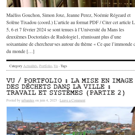
Maëliss Gouchon, Simon Joxe, Jeanne Perez, Noémie Régeard et
Solène Tixadou (coord.) L’article au format PDF / Citer cet article 
5, 6 et 7 février 2024 se sont tenues à l’Université du Mans les
deuxièmes Doctoriales de Rudologie1, réunissant plus d’une
soixantaine de chercheur⸱ses autour du thème « Ce que l’immonde d
du monde […]
Category
Actualités
,
Portfolio
,
Vu
· Tags
VU / PORTFOLIO : LA MISE EN IMAGE
DES DÉCHETS DANS LA VILLE :
TRAVAIL ET SYSTÈMES (PARTIE 2)
Posted by
urbanites
on juin 4, 2025 ·
Leave a Comment