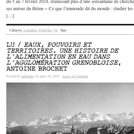
du 5 au 7 février 2024, réunissant plus d’une soixantaine de cherche
ses autour du thème « Ce que l’immonde dit du monde : étudier les
[…]
Category
Actualités
,
Portfolio
,
Vu
· Tags
LU /
EAUX, POUVOIRS ET
TERRITOIRES. UNE HISTOIRE DE
L’ALIMENTATION EN EAU DANS
L’AGGLOMÉRATION GRENOBLOISE
,
ANTOINE BROCHET
Posted by
urbanites
on mars 10, 2025 ·
Leave a Comment