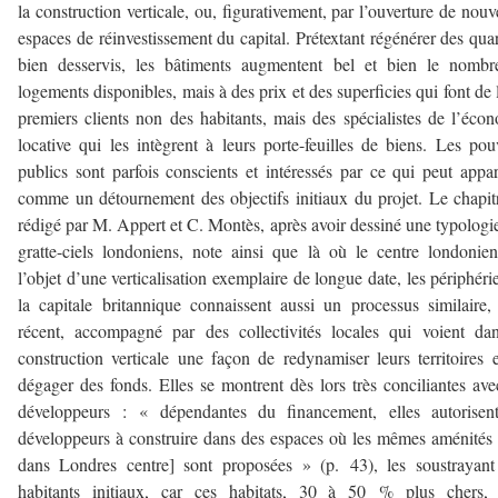
la construction verticale, ou, figurativement, par l’ouverture de nou
espaces de réinvestissement du capital. Prétextant régénérer des quar
bien desservis, les bâtiments augmentent bel et bien le nombr
logements disponibles, mais à des prix et des superficies qui font de 
premiers clients non des habitants, mais des spécialistes de l’éco
locative qui les intègrent à leurs porte-feuilles de biens. Les pou
publics sont parfois conscients et intéressés par ce qui peut appar
comme un détournement des objectifs initiaux du projet. Le chapit
rédigé par M. Appert et C. Montès, après avoir dessiné une typologi
gratte-ciels londoniens, note ainsi que là où le centre londonien
l’objet d’une verticalisation exemplaire de longue date, les périphéri
la capitale britannique connaissent aussi un processus similaire,
récent, accompagné par des collectivités locales qui voient da
construction verticale une façon de redynamiser leurs territoires 
dégager des fonds. Elles se montrent dès lors très conciliantes ave
développeurs : « dépendantes du financement, elles autorisent
développeurs à construire dans des espaces où les mêmes aménités
dans Londres centre] sont proposées » (p. 43), les soustrayan
habitants initiaux, car ces habitats, 30 à 50 % plus chers, 