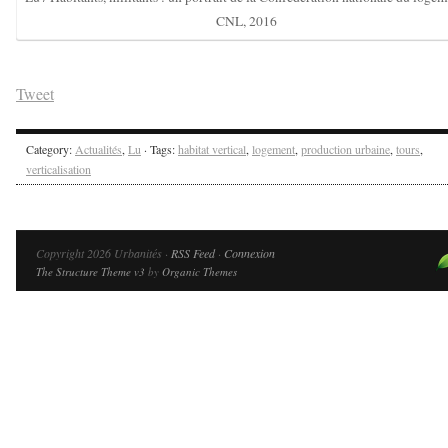
CNL, 2016
Tweet
Category:
Actualités
,
Lu
· Tags:
habitat vertical
,
logement
,
production urbaine
,
tours
,
verticalisation
Copyright 2026 Urbanités ·
RSS Feed
·
Connexion
The Structure Theme v3
by
Organic Themes