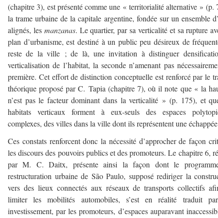
(chapitre 3), est présenté comme une « territorialité alternative » (p. 
la trame urbaine de la capitale argentine, fondée sur un ensemble d’
alignés, les
manzanas
. Le quartier, par sa verticalité et sa rupture av
plan d’urbanisme, est destiné à un public peu désireux de fréquent
reste de la ville ; de là, une invitation à distinguer densificati
verticalisation de l’habitat, la seconde n’amenant pas nécessaireme
première. Cet effort de distinction conceptuelle est renforcé par le tr
théorique proposé par C. Tapia (chapitre 7), où il note que « la ha
n’est pas le facteur dominant dans la verticalité » (p. 175), et qu
habitats verticaux forment à eux-seuls des espaces polytopi
complexes, des villes dans la ville dont ils représentent une échappée
Ces constats renforcent donc la nécessité d’approcher de façon cri
les discours des pouvoirs publics et des promoteurs. Le chapitre 6, r
par M. C. Daitx, présente ainsi la façon dont le programm
restructuration urbaine de São Paulo, supposé rediriger la constru
vers des lieux connectés aux réseaux de transports collectifs af
limiter les mobilités automobiles, s’est en réalité traduit p
investissement, par les promoteurs, d’espaces auparavant inaccessib