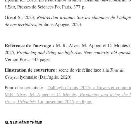
l’Etat
, Presses de Sciences Po, Paris, 377 p.
Grisot S., 2023,
Redirection urbaine. Sur les chantiers de l’adapt
de nos territoires
, Editions Apogée, 2023.
–
Référence de l’ouvrage :
M. R. Alves, M. Appert et C. Montès (d
2025,
Producing and living the high-rise. New contexts, old questi
Vernon Press, 445 pages.
Illustration de couverture
: scène de vie féline face à la
Tour du
Crayon
lyonnaise (Dall’aglio, 2020).
Pour citer cet article :
Dall’aglio Louis, 2025, « Envers et contre t
M.R. Alves, M. Appert et C. Montès,
Producing and living the 
rise
»,
Urbanités
, Lu, novembre 2025, en ligne.
SUR LE MÊME THÈME