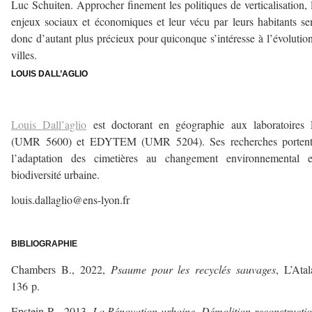
Luc Schuiten. Approcher finement les politiques de verticalisation, 
enjeux sociaux et économiques et leur vécu par leurs habitants s
donc d’autant plus précieux pour quiconque s’intéresse à l’évolutio
villes.
LOUIS DALL’AGLIO
Louis Dall’aglio
est doctorant en géographie aux laboratoires
(UMR 5600) et EDYTEM (UMR 5204). Ses recherches portent
l’adaptation des cimetières au changement environnemental e
biodiversité urbaine.
louis.dallaglio@ens-lyon.fr
–
BIBLIOGRAPHIE
Chambers B., 2022,
Psaume pour les recyclés sauvages
, L’Atal
136 p.
Epstein R., 2013,
La Rénovation urbaine. Démolition-reconstructi