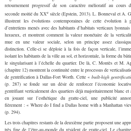
retournement progressif de son caractère mélioratif au cours 
e
seconde moitié du XX
siècle (Epstein, 2013). L. Bonneval et A. G
illustrent les évolutions contemporaines de cette évolution à p
d’entretiens menés avec des habitants d’habitats verticaux lyonnais
luxueux, et montrent comment la valeur monétaire de la verticali
mue en une valeur sociale, selon un principe assez classiqu
distinction. Celle-ci se déploie à la fois de façon verticale, l’imm
isolant les habitants de la ville au sol, et horizontale, la forme du bât
le singularisant à l’échelle du quartier. De là, C. Montès et M. A
(chapitre 12) montrent la continuité entre le processus de verticalisati
de gentrification à Dallas-Fort Worth. Cette «
built-high gentrificat
(p. 287) se fonde sur un désir de renforcer l’économie locati
gentrifiant verticalement des quartiers déjà majoritairement blanc et 
en jouant sur l’esthétique du gratte-ciel, une publicité anno
fièrement : « Where do I find a Dallas home with a Manhattan vi
(p. 294).
Les trois chapitres restants de la deuxième partie proposent une app
très fine de l’être-au-monde du résident de gratte-ciel. Le chapitr