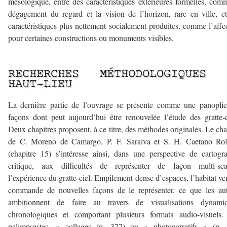
mésologique, entre des caractéristiques extérieures formelles, com
dégagement du regard et la vision de l’horizon, rare en ville, e
caractéristiques plus nettement socialement produites, comme l’affe
pour certaines constructions ou monuments visibles.
–
RECHERCHES MÉTHODOLOGIQUES 
HAUT-LIEU
La dernière partie de l’ouvrage se présente comme une panopli
façons dont peut aujourd’hui être renouvelée l’étude des gratte-c
Deux chapitres proposent, à ce titre, des méthodes originales. Le cha
de C. Moreno de Camargo, P. F. Saraiva et S. H. Caetano Rol
(chapitre 15) s’intéresse ainsi, dans une perspective de cartogr
critique, aux difficultés de représenter de façon multi-scal
l’expérience du gratte-ciel. Empilement dense d’espaces, l’habitat ver
commande de nouvelles façons de le représenter, ce que les au
ambitionnent de faire au travers de visualisations dynamiq
chronologiques et comportant plusieurs formats audio-visuels.
palimpsestes, « collages (p. 377) ou « photonarratifs » (p. 