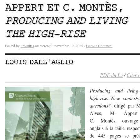
APPERT ET C. MONTÈS,
PRODUCING AND LIVING
THE HIGH-RISE
Posted by
urbanites
on mercredi, novembre 12, 2025 ·
Leave a Comment
LOUIS DALL’AGLIO
PDF du Lu
/
Citer 
Producing and living
high-rise.
New contexts,
questions?,
dirigé par 
Alves, M. Appert
C. Montès, ouvrag
anglais à la taille respec
de 445 pages se prés