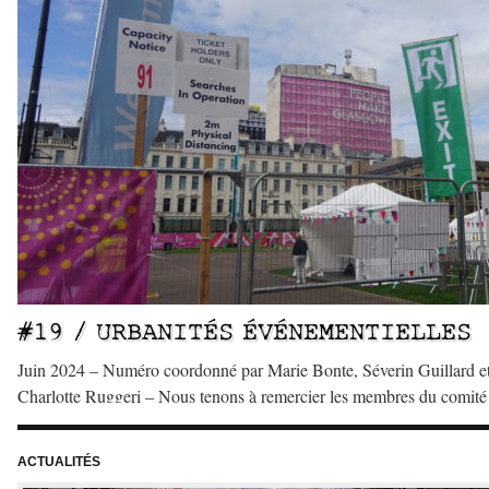
#19 / URBANITÉS ÉVÉNEMENTIELLES
Juin 2024 – Numéro coordonné par Marie Bonte, Séverin Guillard e
Charlotte Ruggeri – Nous tenons à remercier les membres du comité
lecture qui ont participé à l’évaluation des articles de ce numéro et d
l’élaboration de celui-ci. – Edito #19 / Saisir la ville au rythme des
ACTUALITÉS
événements, par Marie Bonte, Séverin […]