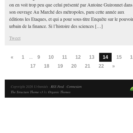
on en voit trop peu que celui présenté par Antoine Guironnet dans
son ouvrage Au Marché des métropoles, paru cette année aux
éditions les Etaques, et qui a pour sous-titre Enquête sur le pouvoi
urbain de la finance. Si l’histoire des sciences […]
Tweet
«
1
...
9
10
11
12
13
14
15
1
17
18
19
20
21
22
»
Copyright 2026 Urbanités ·
RSS Feed
·
Connexion
The Structure Theme v3
by
Organic Themes