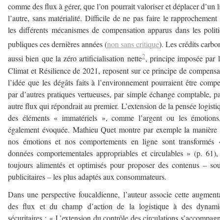
comme des flux à gérer, que l’on pourrait valoriser et déplacer d’un l
l’autre, sans matérialité. Difficile de ne pas faire le rapprochement
les différents mécanismes de compensation apparus dans les polit
publiques ces dernières années (
non sans critique
). Les crédits carbo
2
aussi bien que la zéro artificialisation nette
, principe imposée par l
Climat et Résilience de 2021, reposent sur ce principe de compensa
l’idée que les dégâts faits à l’environnement pourraient être comp
par d’autres pratiques vertueuses, par simple échange comptable, p
autre flux qui répondrait au premier. L’extension de la pensée logisti
des éléments « immatériels », comme l’argent ou les émotions,
également évoquée. Mathieu Quet montre par exemple la manière
nos émotions et nos comportements en ligne sont transformés 
données comportementales appropriables et circulables » (p. 61),
toujours alimentés et optimisés pour proposer des contenus – so
publicitaires – les plus adaptés aux consommateurs.
Dans une perspective foucaldienne, l’auteur associe cette augment
des flux et du champ d’action de la logistique à des dynami
sécuritaires : « L’extension du contrôle des circulations s’accompag