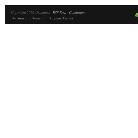
Copyright 2026 Urbanités ·
RSS Feed
·
Connexion
The Structure Theme v3
by
Organic Themes