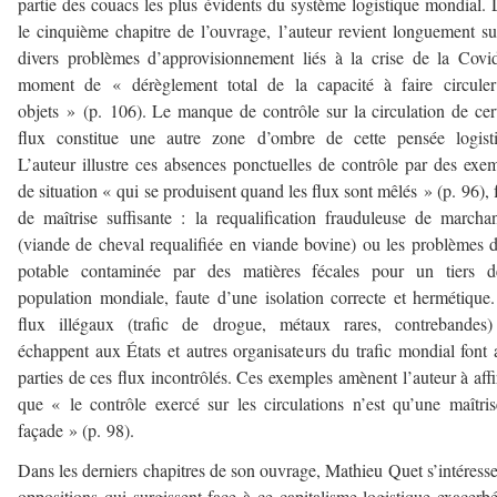
partie des couacs les plus évidents du système logistique mondial.
le cinquième chapitre de l’ouvrage, l’auteur revient longuement su
divers problèmes d’approvisionnement liés à la crise de la Covi
moment de « dérèglement total de la capacité à faire circuler
objets » (p. 106). Le manque de contrôle sur la circulation de cer
flux constitue une autre zone d’ombre de cette pensée logisti
L’auteur illustre ces absences ponctuelles de contrôle par des exe
de situation « qui se produisent quand les flux sont mêlés » (p. 96), 
de maîtrise suffisante : la requalification frauduleuse de marcha
(viande de cheval requalifiée en viande bovine) ou les problèmes 
potable contaminée par des matières fécales pour un tiers d
population mondiale, faute d’une isolation correcte et hermétique
flux illégaux (trafic de drogue, métaux rares, contrebandes)
échappent aux États et autres organisateurs du trafic mondial font 
parties de ces flux incontrôlés. Ces exemples amènent l’auteur à aff
que « le contrôle exercé sur les circulations n’est qu’une maîtri
façade » (p. 98).
Dans les derniers chapitres de son ouvrage, Mathieu Quet s’intéress
oppositions qui surgissent face à ce capitalisme logistique exacerb