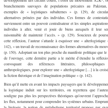
développement des circuits courts, l’essor du mouvement A2K
, o
branchements sauvages de populations précaires au Pakistan,
exemples de « logistiques subalternes » (p. 129), de circulat
alternatives prônées par des individus. Ces formes de contestat
surviennent entre un pouvoir centralisateur et les simples aspiration
individus à aller, venir et jouir de biens auxquels il leur s
raisonnable de maintenir l’accès. » (p. 129). Soucieux de pours
cette réflexion, l’auteur s’attarde à esquisser une « alterlogistique 
142), « un travail de reconnaissance des formes alternatives du mouv
(p. 150). Adoptant un ton plus proche du manifeste politique que le 
de l’ouvrage, cette dernière partie a le mérite d’étendre la réflexi
convoquant des références littéraires, philosophique
anthropologiques, pour explorer une « alterlogistique […] à la crois
la fiction théorique et de l’imagination politique » (p. 142).
Bien qu’il mette en avant les impacts paysagers que le développeme
la logistique induit sur les territoires, on regrettera que l’aute
souligne pas plus les perspectives théoriques qu’ouvrent l’approch
les flux, notamment pour comprendre les systèmes urbains. Emprun
la biologie, la notion de métabolisme territorial propose par ex