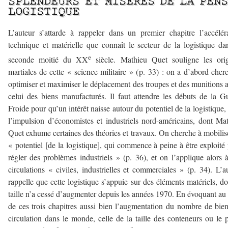
SPLENDEURS ET MISÈRES DE LA PEN
LOGISTIQUE
L’auteur s’attarde à rappeler dans un premier chapitre l’accélér
technique et matérielle que connaît le secteur de la logistique da
e
seconde moitié du XX
siècle. Mathieu Quet souligne les orig
martiales de cette « science militaire » (p. 33) : on a d’abord cher
optimiser et maximiser le déplacement des troupes et des munitions 
celui des biens manufacturés. Il faut attendre les débuts de la G
Froide pour qu’un intérêt naisse autour du potentiel de la logistique,
l’impulsion d’économistes et industriels nord-américains, dont Ma
Quet exhume certaines des théories et travaux. On cherche à mobilis
« potentiel [de la logistique], qui commence à peine à être exploité
régler des problèmes industriels » (p. 36), et on l’applique alors 
circulations « civiles, industrielles et commerciales » (p. 34). L’a
rappelle que cette logistique s’appuie sur des éléments matériels, do
taille n’a cessé d’augmenter depuis les années 1970. En évoquant au
de ces trois chapitres aussi bien l’augmentation du nombre de bie
circulation dans le monde, celle de la taille des conteneurs ou le 