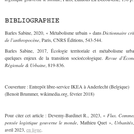
–
BIBLIOGRAPHIE
Barles Sabine, 2020, « Métabolisme urbain » dans
Dictionnaire cri
de l’anthropocène
, Paris, CNRS Éditions, 543‑544.
Barles Sabine, 2017, Écologie territoriale et métabolisme urb
quelques enjeux de la transition socioécologique.
Revue d’Écon
Régionale & Urbaine
, 819-836.
–
Couverture : Entrepôt libre-service IKEA à Anderlecht (Belgique)
(Benoit Brummer, wikimedia.org, février 2018)
–
Pour citer cet article : Devemy-Bardinet R., 2023, «
Flux. Commen
pensée logistique gouverne le monde
, Mathieu Quet »,
Urbanités
avril 2023,
en ligne
.