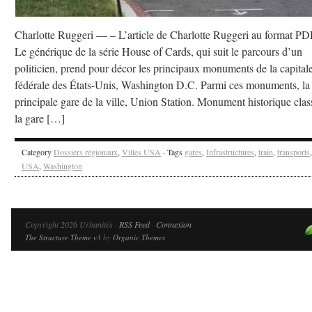
Charlotte Ruggeri — – L’article de Charlotte Ruggeri au format PD
Le générique de la série House of Cards, qui suit le parcours d’un
politicien, prend pour décor les principaux monuments de la capital
fédérale des États-Unis, Washington D.C. Parmi ces monuments, la
principale gare de la ville, Union Station. Monument historique clas
la gare […]
Category
Dossiers régionaux
,
Villes USA
· Tags
gares
,
Infrastructures
,
train
,
transports
,
USA
,
Washington
Copyright 2026 Urbanités ·
RSS Feed
·
Connexion
The Structure Theme v3
by
Organic Themes