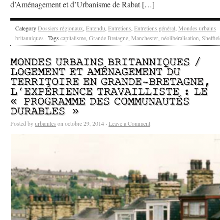
d’Aménagement et d’Urbanisme de Rabat […]
Category
Dossiers régionaux
,
Entendu
,
Entretiens
,
Entretiens général
,
Mondes urbains
britanniques
· Tags
capitalisme
,
Grande Bretagne
,
Manchester
,
néolibéralisation
,
Sheffie
MONDES URBAINS BRITANNIQUES /
LOGEMENT ET AMÉNAGEMENT DU
TERRITOIRE EN GRANDE-BRETAGNE,
L’EXPÉRIENCE TRAVAILLISTE : LE
« PROGRAMME DES COMMUNAUTÉS
DURABLES »
Posted by
urbanites
on octobre 29, 2014 ·
Leave a Comment