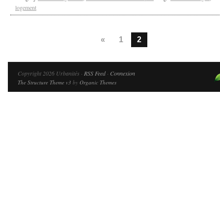
logement
«
1
2
Copyright 2026 Urbanités ·
RSS Feed
·
Connexion
The Structure Theme v3
by
Organic Themes