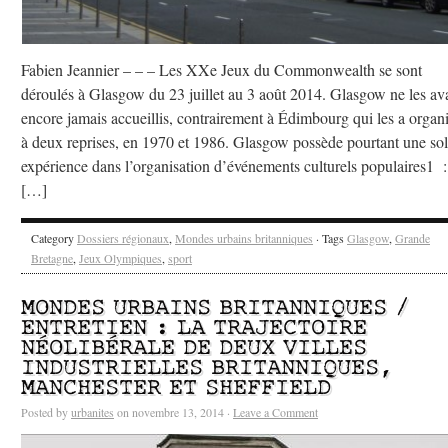
Fabien Jeannier – – – Les XXe Jeux du Commonwealth se sont
déroulés à Glasgow du 23 juillet au 3 août 2014. Glasgow ne les ava
encore jamais accueillis, contrairement à Édimbourg qui les a organ
à deux reprises, en 1970 et 1986. Glasgow possède pourtant une sol
expérience dans l’organisation d’événements culturels populaires1 :
[…]
Category
Dossiers régionaux
,
Mondes urbains britanniques
· Tags
Glasgow
,
Grande
Bretagne
,
Jeux Olympiques
,
sport
MONDES URBAINS BRITANNIQUES /
ENTRETIEN : LA TRAJECTOIRE
NÉOLIBÉRALE DE DEUX VILLES
INDUSTRIELLES BRITANNIQUES,
MANCHESTER ET SHEFFIELD
Posted by
urbanites
on novembre 13, 2014 ·
Leave a Comment