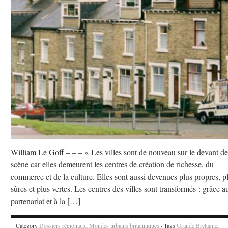
William Le Goff – – – « Les villes sont de nouveau sur le devant de
scène car elles demeurent les centres de création de richesse, du
commerce et de la culture. Elles sont aussi devenues plus propres, p
sûres et plus vertes. Les centres des villes sont transformés : grâce a
partenariat et à la […]
Category
Dossiers régionaux
,
Mondes urbains britanniques
· Tags
Grande Bretagne
,