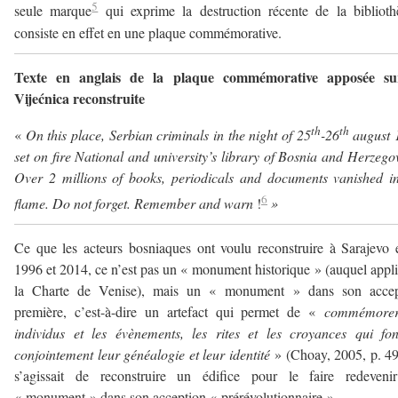
5
seule marque
qui exprime la destruction récente de la bibliot
consiste en effet en une plaque commémorative.
Texte en anglais de la plaque commémorative apposée su
Vijećnica reconstruite
th
th
«
On this place, Serbian criminals in the night of 25
-26
august 
set on fire National and university’s library of Bosnia and Herzego
Over 2 millions of books, periodicals and documents vanished i
6
flame.
Do not forget. Remember and warn
!
»
Ce que les acteurs bosniaques ont voulu reconstruire à Sarajevo 
1996 et 2014, ce n’est pas un « monument historique » (auquel appl
la Charte de Venise), mais un « monument » dans son accep
première, c’est-à-dire un artefact qui permet de «
commémorer
individus et les évènements, les rites et les croyances qui fo
conjointement leur généalogie et leur identité
» (Choay, 2005, p. 49
s’agissait de reconstruire un édifice pour le faire redeveni
« monument » dans son acception « prérévolutionnaire ».