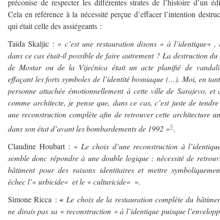
préconise de respecter les différentes strates de l’histoire d’un édi
Cela en référence à la nécessité perçue d’effacer l’intention destruc
qui était celle des assiégeants :
Taïda Skaljic : «
c’est une restauration disons
«
à l’identique
«
,
dans ce cas était-il possible de faire autrement ? La destruction du
de Mostar ou de la Vijećnica était un acte planifié
de vandal
effaçant les forts symboles de l’identité bosniaque (…). Moi, en tan
personne attachée émotionnellement à cette ville de Sarajevo, et 
comme architecte, je pense que, dans ce cas, c’est juste de tendre
une reconstruction complète afin de retrouver cette architecture u
8
dans son état d’avant les bombardements de 1992
»
.
Claudine Houbart : «
Le choix d’une reconstruction à l’identiq
semble donc répondre à une double logique : nécessité de retrouv
bâtiment pour des raisons identitaires et mettre symboliqueme
échec l’
«
urbicide
«
et le
«
culturicide
«
».
«
Simone Ricca :
Le choix de la restauration complète du bâtimen
ne dirais pas sa « reconstruction » à l’identique puisque l’envelop