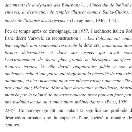
documents de la dynastie des Bourbons (…) l’incendie de biblioth
entières, la destruction de temples illustres comme Santa-Chiara, 
1
musée de l’histoire des Angevins
» (Lavagnino , 1946 : 1-2)
.
Peu de temps après ce témoignage, en 1957, l’architecte italien Ro
Pane décrit Varsovie en reconstruction : «
Les Polonais ont voulu
leur capitale non seulement ressuscite là
dove era
, mais aussi dan
formes déterminées et dans son aspect qui avait const
l’environnement de leurs plus grands et héroïques sacrifices
d’autres termes, la ville devait réapparaître fidèle à son i
ancienne : celle d’une patrie qui réaffirmait la nécessité de son exis
autonome, et
c’est justement pour ces mêmes raisons que cette ville 
provoqué chez Hitler le désir d’une destruction méticuleuse, destru
motivée par la volonté de ne laisser aucune trace pouvant faire pen
une tradition locale ou à une culture indépendante
» (Pane, 1959 :
2
238)
. Ce témoignage dit tout autant la signification profonde 
destruction urbaine que la capacité d’une société à renaître d
cendres.