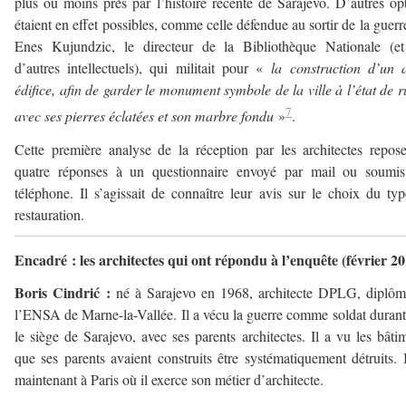
plus ou moins près par l’histoire récente de Sarajevo. D’autres op
étaient en effet possibles, comme celle défendue au sortir de la guerr
Enes Kujundzic, le directeur de la Bibliothèque Nationale (et
d’autres intellectuels), qui militait pour «
la construction d’un 
édifice, afin de garder le monument symbole de la ville à l’état de r
7
avec ses pierres éclatées et son marbre fondu
»
.
Cette première analyse de la réception par les architectes repos
quatre réponses à un questionnaire envoyé par mail ou soumis
téléphone. Il s’agissait de connaître leur avis sur le choix du ty
restauration.
Encadré : les architectes qui ont répondu à l’enquête (février 2
Boris Cindrić :
né à Sarajevo en 1968, architecte DPLG, diplô
l’ENSA de Marne-la-Vallée. Il a vécu la guerre comme soldat durant
le siège de Sarajevo, avec ses parents architectes. Il a vu les bâti
que ses parents avaient construits être systématiquement détruits. I
maintenant à Paris où il exerce son métier d’architecte.