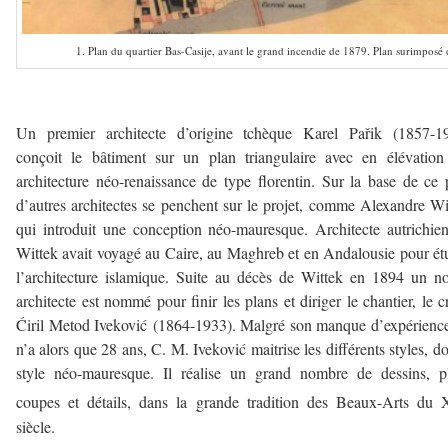
1. Plan du quartier Bas-Casije, avant le grand incendie de 1879. Plan surimposé 
————-
Un premier architecte d’origine tchèque Karel Pařik (1857-19
conçoit le bâtiment sur un plan triangulaire avec en élévatio
architecture néo-renaissance de type florentin. Sur la base de ce 
d’autres architectes se penchent sur le projet, comme Alexandre Wi
qui introduit une conception néo-mauresque. Architecte autrichie
Wittek avait voyagé au Caire, au Maghreb et en Andalousie pour ét
l’architecture islamique. Suite au décès de Wittek en 1894 un n
architecte est nommé pour finir les plans et diriger le chantier, le c
Ćiril Metod Iveković (1864-1933). Malgré son manque d’expérience
n’a alors que 28 ans, C. M. Iveković maitrise les différents styles, do
style néo-mauresque. Il réalise un grand nombre de dessins, p
coupes et détails, dans la grande tradition des Beaux-Arts du
siècle.