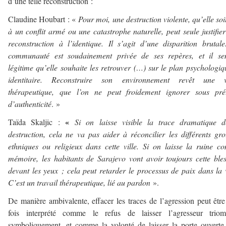
d’une telle reconstruction :
Claudine Houbart : «
Pour moi, une destruction violente, qu’elle soit
à un conflit armé ou une catastrophe naturelle, peut seule justifie
reconstruction à l’identique. Il s’agit d’une disparition brutal
communauté est soudainement privée de ses repères, et il se
légitime qu’elle souhaite les retrouver (…) sur le plan psychologiq
identitaire. Reconstruire son environnement revêt une v
thérapeutique, que l’on ne peut froidement ignorer sous prét
d’authenticité
. »
«
Taïda Skaljic :
Si on laisse visible la trace dramatique d
destruction, cela ne va pas aider à réconcilier les différents gr
ethniques ou religieux dans cette ville. Si on laisse la ruine 
mémoire, les habitants de Sarajevo vont avoir toujours cette ble
devant les yeux ; cela peut retarder le processus
de paix
dans la v
C’est un travail thérapeutique, lié au pardon
».
De manière ambivalente, effacer les traces de l’agression peut être
fois interprété comme le refus de laisser l’agresseur triom
symboliquement, et comme la volonté de laisser la porte ouverte