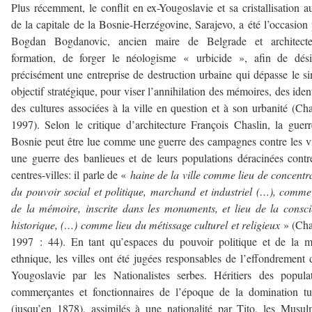
Plus récemment, le conflit en ex-Yougoslavie et sa cristallisation a
de la capitale de la Bosnie-Herzégovine, Sarajevo, a été l’occasion
Bogdan Bogdanovic, ancien maire de Belgrade et architect
formation, de forger le néologisme « urbicide », afin de dési
précisément une entreprise de destruction urbaine qui dépasse le s
objectif stratégique, pour viser l’annihilation des mémoires, des ident
des cultures associées à la ville en question et à son urbanité (Cha
1997). Selon le critique d’architecture François Chaslin, la guer
Bosnie peut être lue comme une guerre des campagnes contre les vi
une guerre des banlieues et de leurs populations déracinées contr
centres-villes: il parle de «
haine de la ville comme lieu de concentr
du pouvoir social et politique, marchand et industriel (…), comme
de la mémoire, inscrite dans les monuments, et lieu de la consc
historique, (…) comme lieu du métissage culturel et religieux
» (Cha
1997 : 44). En tant qu’espaces du pouvoir politique et de la m
ethnique, les villes ont été jugées responsables de l’effondrement 
Yougoslavie par les Nationalistes serbes. Héritiers des popula
commerçantes et fonctionnaires de l’époque de la domination t
(jusqu’en 1878), assimilés à une nationalité par Tito, les Musu