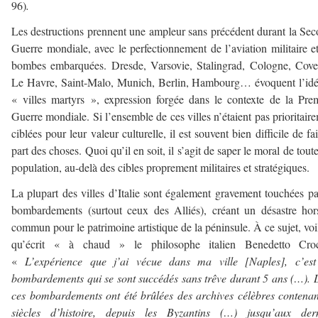
96)
.
Les destructions prennent une ampleur sans précédent durant la Se
Guerre mondiale, avec le perfectionnement de l’aviation militaire e
bombes embarquées. Dresde, Varsovie, Stalingrad, Cologne, Cove
Le Havre, Saint-Malo, Munich, Berlin, Hambourg… évoquent l’id
« villes martyrs », expression forgée dans le contexte de la Pre
Guerre mondiale. Si l’ensemble de ces villes n’étaient pas prioritair
ciblées pour leur valeur culturelle, il est souvent bien difficile de fai
part des choses. Quoi qu’il en soit, il s’agit de saper le moral de tout
population, au-delà des cibles proprement militaires et stratégiques.
La plupart des villes d’Italie sont également gravement touchées pa
bombardements (surtout ceux des Alliés), créant un désastre ho
commun pour le patrimoine artistique de la péninsule. À ce sujet, voi
qu’écrit « à chaud » le philosophe italien Benedetto Cro
«
L’expérience que j’ai vécue dans ma ville [Naples], c’est
bombardements qui se sont succédés sans trêve durant 5 ans (…).
ces bombardements ont été brûlées des archives célèbres contena
siècles d’histoire, depuis les Byzantins (…) jusqu’aux dern