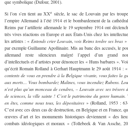
que symbolique (Dufour, 2001).
e
Si l’on s’en tient au XX
siècle, le sac de Louvain par les troup
l’empire Allemand à l’été 1914 et le bombardement de la cathédra
Reims par l’artillerie allemande le 19 septembre 1914 ont déclenc
très vives réactions en Europe et aux États-Unis chez les intellectue
les artistes : «
Entends crier Louvain, vois Reims tordre ses bras
» 
par exemple Guillaume Apollinaire. Mis au banc des accusés, le po
allemand reste silencieux malgré l’appel d’un grand no
d’intellectuels et d’artistes pour dénoncer les « Huns barbares ». Voi
qu’écrit Romain Rolland à Gerhart Hauptmann le 29 août 1914 : 
contents de vous en prendre à la Belgique vivante, vous faites la g
aux morts… Vous bombardez Malines, vous incendiez Rubens. Lou
n’est plus qu’un monceau de cendres, – Louvain avec ses trésors d
de sciences, la ville sainte ! C’est le patrimoine du genre humain.
en êtes, comme nous tous, les dépositaires
» (Rolland, 1953 : 63
C’est avec ces deux cas de destruction, en Belgique et en France, qu
œuvres d’art et les monuments historiques deviennent « des lie
combats idéologiques et moraux » (Tollebeek & Van Assche, 20