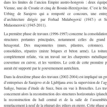
dans les limites de l’ancien Empire austro-hongrois : deux équip
Vienne, une de Croatie et cinq de Bosnie-Herzégovine. C’est le St
Urbing de Sarajevo qui a remporté ce concours, une entrep
d’architecture dirigée par Ferhad Mulabegović (1947-) et S
Mulaomerović (1945-2011).
La première phase de travaux (1996-1997) concerne la consolidatio
structures portantes principales, notamment celles du grand 
hexagonal. Des maçonneries (murs, pilastres, colonnes), 
consolidées, réparées (mixte briques et béton armé). La toitur
complétement refaite, via un travail sur les charpentes métallique
couverture en cuivre, et les verrières. Le coût de cette première 
aurait été supporté par le gouvernement autrichien.
Dans la deuxième phase des travaux (2002-2004) est impliqué un g
d’entreprises de Sarajevo et de Ljubljana avec la supervision de l’a
Safege, bureau d’étude de Suez, bien en vue à Bruxelles. Les tr
concernent alors la reconstruction des structures horizontales (planch
la reconstruction du hall central et de la salle de l’assemblé
remplacement à neuf de la plupart des piliers en pierre. Cette phase a