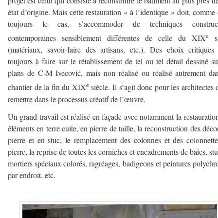
projet est celui qui consiste à reconstruire le bâtiment au plus près d
état d’origine. Mais cette restauration « à l’identique » doit, comme 
toujours le cas, s’accommoder de techniques construct
e
contemporaines sensiblement différentes de celle du XIX
si
(matériaux, savoir-faire des artisans, etc.). Des choix critiques
toujours à faire sur le rétablissement de tel ou tel détail dessiné su
plans de C-M Ivecović, mais non réalisé ou réalisé autrement da
e
chantier de la fin du XIX
siècle. Il s’agit donc pour les architectes 
remettre dans le processus créatif de l’œuvre.
Un grand travail est réalisé en façade avec notamment la restauratio
éléments en terre cuite, en pierre de taille, la reconstruction des déco
pierre et en stuc, le remplacement des colonnes et des colonnett
pierre, la reprise de toutes les corniches et encadrements de baies, stu
mortiers spéciaux colorés, ragréages, badigeons et peintures polych
par endroit, etc.
————