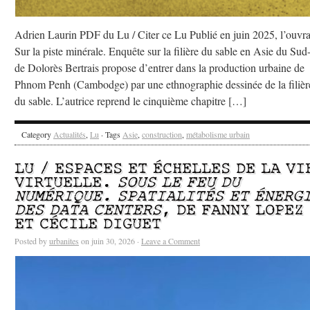
Adrien Laurin PDF du Lu / Citer ce Lu Publié en juin 2025, l’ouvr
Sur la piste minérale. Enquête sur la filière du sable en Asie du Sud
de Dolorès Bertrais propose d’entrer dans la production urbaine de
Phnom Penh (Cambodge) par une ethnographie dessinée de la filièr
du sable. L’autrice reprend le cinquième chapitre […]
Category
Actualités
,
Lu
· Tags
Asie
,
construction
,
métabolisme urbain
LU / ESPACES ET ÉCHELLES DE LA VI
VIRTUELLE.
SOUS LE FEU DU
NUMÉRIQUE. SPATIALITÉS ET ÉNERG
DES DATA CENTERS
, DE FANNY LOPEZ
ET CÉCILE DIGUET
Posted by
urbanites
on juin 30, 2026 ·
Leave a Comment