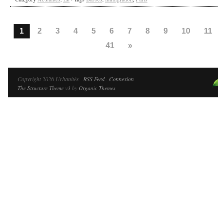
1
2
3
4
5
6
7
8
9
10
11
41
»
Copyright 2026 Urbanités ·
RSS Feed
·
Connexion
The Structure Theme v3
by
Organic Themes