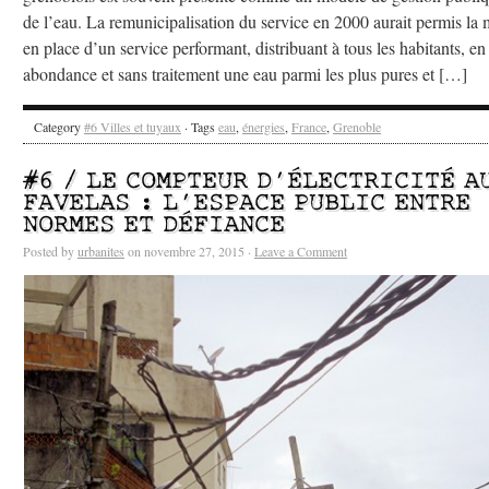
de l’eau. La remunicipalisation du service en 2000 aurait permis la 
en place d’un service performant, distribuant à tous les habitants, en
abondance et sans traitement une eau parmi les plus pures et […]
Category
#6 Villes et tuyaux
· Tags
eau
,
énergies
,
France
,
Grenoble
#6 / LE COMPTEUR D’ÉLECTRICITÉ A
FAVELAS : L’ESPACE PUBLIC ENTRE
NORMES ET DÉFIANCE
Posted by
urbanites
on novembre 27, 2015 ·
Leave a Comment