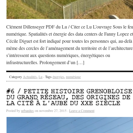
Clément Dillenseger PDF du Lu / Citer ce Lu L’ouvrage Sous le fe
numérique. Spatialités et énergie des data centers de Fanny Lopez e
Cécile Diguet est fort indiqué pour toutes les personnes qui, au-delà
même des cercles de l’aménagement du territoire et de l’architecture
s’intéressent aux questions numériques, énergétiques ou
infrastructurelles. Prolongement d’un […]
Category
Actualités
,
Lu
· Tags
énergies
,
numérique
#6 / PETITE HISTOIRE GRENOBLOISE
DU GRAND RÉSEAU, DES ORIGINES DE
LA CITÉ À L’AUBE DU XXE SIÈCLE
Posted by
urbanites
on novembre 27, 2015 ·
Leave a Comment