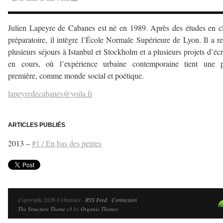
Julien Lapeyre de Cabanes est né en 1989. Après des études en c
préparatoire, il intègre l’École Normale Supérieure de Lyon. Il a re
plusieurs séjours à Istanbul et Stockholm et a plusieurs projets d’écr
en cours, où l’expérience urbaine contemporaine tient une p
première, comme monde social et poétique.
lapeyredecabanes@voila.fr
–
ARTICLES PUBLIÉS
2013 –
#1 / En bas des pentes
Copyright 2026 Urbanités ·
RSS Feed
·
Connexion
The Structure Theme v3
by
Organic Themes