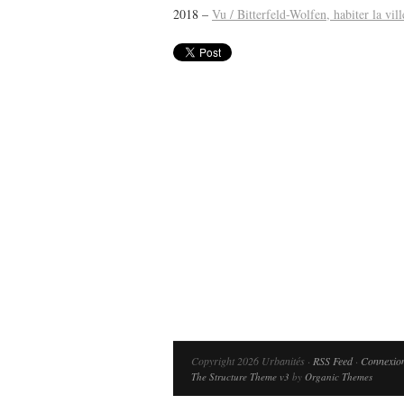
2018 –
Vu / Bitterfeld-Wolfen, habiter la vil
Lu /
Sous le feu du nu
énergie des data cente
Copyright 2026 Urbanités ·
RSS Feed
·
Connexio
The Structure Theme v3
by
Organic Themes