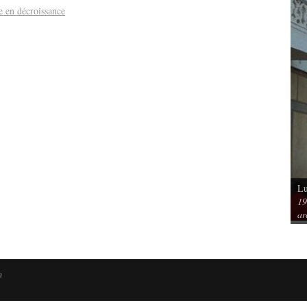
le en décroissance
Lu
Vu / Les pavillons Prouvé de Tourcoing,
19
mérique. Spatialités et
exemples de l’audace architecturale des
ar
rs
années 1950
n