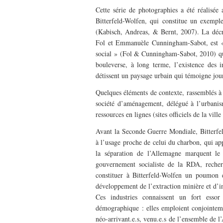
Cette série de photographies a été réalisé
Bitterfeld-Wolfen, qui constitue un exempl
(Kabisch, Andreas, & Bernt, 2007). La décro
Fol et Emmanuèle Cunningham-Sabot, est « 
social » (Fol & Cunningham-Sabot, 2010) qui 
bouleverse, à long terme, l’existence des i
détissent un paysage urbain qui témoigne jour 
Quelques éléments de contexte, rassemblés à pa
société d’aménagement, délégué à l’urbanism
ressources en lignes (sites officiels de la vil
Penser la diversité éle
Avant la Seconde Guerre Mondiale, Bitterfeld
impératifs d’accès univ
à l’usage proche de celui du charbon, qui app
énergétique dans les v
la séparation de l’Allemagne marquent le
gouvernement socialiste de la RDA, recher
constituer à Bitterfeld-Wolfen un poumon 
développement de l’extraction minière et d’i
Ces industries connaissent un fort ess
démographique : elles emploient conjointeme
néo-arrivant.e.s, venu.e.s de l’ensemble de l