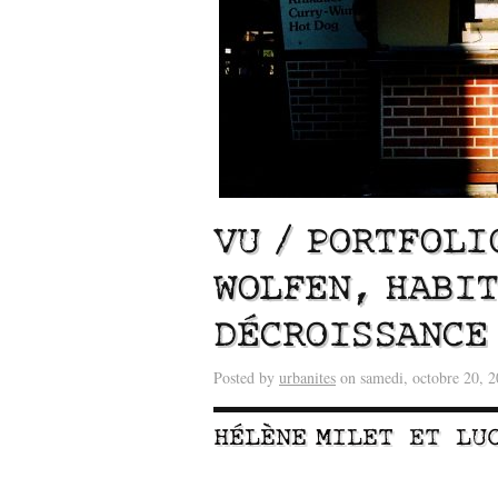
VU / PORTFOLI
WOLFEN, HABIT
Lu /
Sous le feu du nu
énergie des data cente
DÉCROISSANCE
Posted by
urbanites
on samedi, octobre 20, 
HÉLÈNE MILET
ET
LU
–