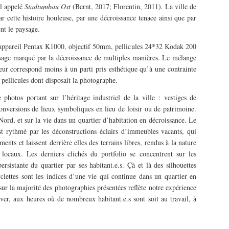
al appelé
Stadtumbau Ost
(Bernt, 2017; Florentin, 2011)
.
La ville de
r cette histoire houleuse, par une décroissance tenace ainsi que par
nt le paysage.
(appareil Pentax K1000, objectif 50mm, pellicules 24*32 Kodak 200
ysage marqué par la décroissance de multiples manières. Le mélange
eur correspond moins à un parti pris esthétique qu’à une contrainte
e pellicules dont disposait la photographe.
photos portant sur l’héritage industriel de la ville : vestiges de
conversions de lieux symboliques en lieu de loisir ou de patrimoine.
Nord, et sur la vie dans un quartier d’habitation en décroissance. Le
st rythmé par les déconstructions éclairs d’immeubles vacants, qui
ents et laissent derrière elles des terrains libres, rendus à la nature
s locaux. Les derniers clichés du portfolio se concentrent sur les
rsistante du quartier par ses habitant.e.s. Çà et là des silhouettes
ettes sont les indices d’une vie qui continue dans un quartier en
ur la majorité des photographies présentées reflète notre expérience
iver, aux heures où de nombreux habitant.e.s sont soit au travail, à