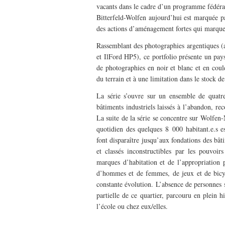
vacants dans le cadre d’un programme fédér
Bitterfeld-Wolfen aujourd’hui est marquée pa
des actions d’aménagement fortes qui marque
Rassemblant des photographies argentiques 
et IlFord HP5), ce portfolio présente un pa
de photographies en noir et blanc et en coul
du terrain et à une limitation dans le stock d
La série s’ouvre sur un ensemble de quatre 
bâtiments industriels laissés à l’abandon, re
La suite de la série se concentre sur Wolfen-
quotidien des quelques 8 000 habitant.e.s e
font disparaître jusqu’aux fondations des bâtim
et classés inconstructibles par les pouvoir
marques d’habitation et de l’appropriation pe
d’hommes et de femmes, de jeux et de bicycl
constante évolution. L’absence de personnes s
partielle de ce quartier, parcouru en plein h
l’école ou chez eux/elles.
–