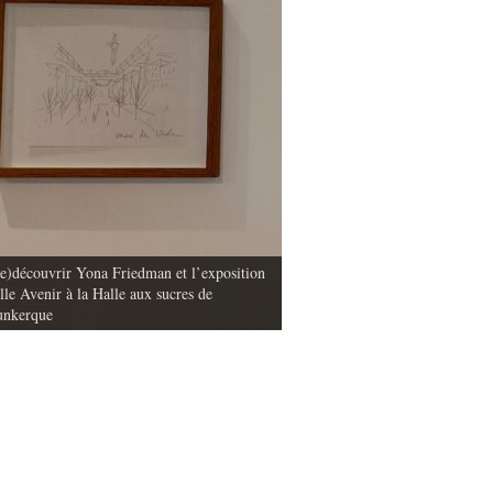
e)découvrir Yona Friedman et l’exposition
lle Avenir à la Halle aux sucres de
La mise en image des déchets dan
nkerque
objets et matières (partie 1)