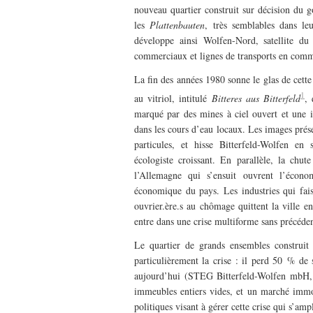
nouveau quartier construit sur décision du 
les
Plattenbauten
, très semblables dans le
développe ainsi Wolfen-Nord, satellite du 
commerciaux et lignes de transports en com
La fin des années 1980 sonne le glas de cett
1
au vitriol, intitulé
Bitteres aus Bitterfeld
, 
marqué par des mines à ciel ouvert et une in
dans les cours d’eau locaux. Les images prés
particules, et hisse Bitterfeld-Wolfen e
écologiste croissant. En parallèle, la chu
l’Allemagne qui s’ensuit ouvrent l’écono
économique du pays. Les industries qui fai
ouvrier.ère.s au chômage quittent la ville e
entre dans une crise multiforme sans précédent
Le quartier de grands ensembles construit
particulièrement la crise : il perd 50 % de
aujourd’hui (STEG Bitterfeld-Wolfen mbH, 2
immeubles entiers vides, et un marché immob
politiques visant à gérer cette crise qui s’am