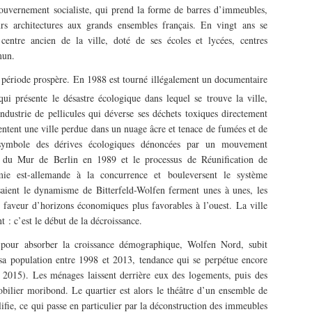
gouvernement socialiste, qui prend la forme de barres d’immeubles,
urs architectures aux grands ensembles français. En vingt ans se
centre ancien de la ville, doté de ses écoles et lycées, centres
mun.
e période prospère. En 1988 est tourné illégalement un documentaire
qui présente le désastre écologique dans lequel se trouve la ville,
dustrie de pellicules qui déverse ses déchets toxiques directement
entent une ville perdue dans un nuage âcre et tenace de fumées et de
n symbole des dérives écologiques dénoncées par un mouvement
te du Mur de Berlin en 1989 et le processus de Réunification de
mie est-allemande à la concurrence et bouleversent le système
saient le dynamisme de Bitterfeld-Wolfen ferment unes à unes, les
n faveur d’horizons économiques plus favorables à l’ouest. La ville
 : c’est le début de la décroissance.
 pour absorber la croissance démographique, Wolfen Nord, subit
 sa population entre 1998 et 2013, tendance qui se perpétue encore
015). Les ménages laissent derrière eux des logements, puis des
ilier moribond. Le quartier est alors le théâtre d’un ensemble de
plifie, ce qui passe en particulier par la déconstruction des immeubles