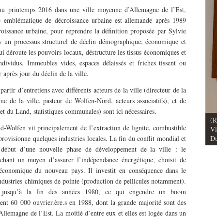
e au printemps 2016 dans une ville moyenne d’Allemagne de l’Est,
e emblématique de décroissance urbaine est-allemande après 1989
issance urbaine, pour reprendre la définition proposée par Sylvie
un processus structurel de déclin démographique, économique et
déroute les pouvoirs locaux, déstructure les tissus économiques et
ndividus. Immeubles vides, espaces délaissés et friches tissent ou
après jour du déclin de la ville.
rtir d’entretiens avec différents acteurs de la ville (directeur de la
e de la ville, pasteur de Wolfen-Nord, acteurs associatifs), et de
le et du Land, statistiques communales) sont ici nécessaires.
(R
ctrique face aux
Vu / Les pavillons Prouvé de Tourcoing,
-Wolfen vit principalement de l’extraction de lignite, combustible
Vi
ersel et de transition
exemples de l’audace architecturale des
rovisionne quelques industries locales. La fin du conflit mondial et
Du
illes des Suds
années 1950
 début d’une nouvelle phase de développement de la ville : le
chant un moyen d’assurer l’indépendance énergétique, choisit de
économique du nouveau pays. Il investit en conséquence dans le
ndustries chimiques de pointe (production de pellicules notamment).
or jusqu’à la fin des années 1980, ce qui engendre un boom
nt 60 000 ouvrier.ère.s en 1988, dont la grande majorité sont des
’Allemagne de l’Est. La moitié d’entre eux et elles est logée dans un